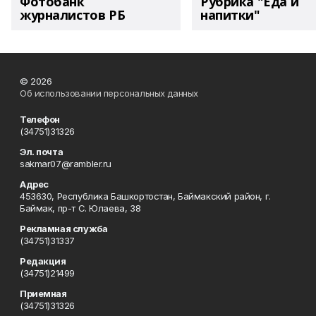
Фотобанк
Рубрика "Еда и
журналистов РБ
напитки"
© 2026
Об использовании персональных данных
Телефон
(34751)31326
Эл. почта
sakmar07@rambler.ru
Адрес
453630, Республика Башкортостан, Баймакский район, г.
Баймак, пр-т С. Юлаева, 38
Рекламная служба
(34751)31337
Редакция
(34751)21499
Приемная
(34751)31326