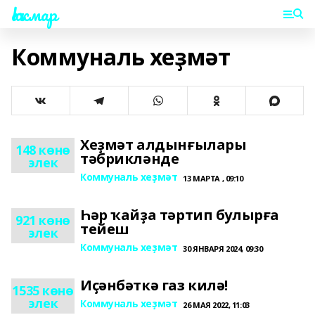
Һаҡмар
Коммуналь хеҙмәт
Хеҙмәт алдынғылары
148 көнө
тәбрикләнде
элек
Коммуналь хеҙмәт
13 МАРТА , 09:10
Һәр ҡайҙа тәртип булырға
921 көнө
тейеш
элек
Коммуналь хеҙмәт
30 ЯНВАРЯ 2024, 09:30
Иҫәнбәткә газ килә!
1535 көнө
элек
Коммуналь хеҙмәт
26 МАЯ 2022, 11:03