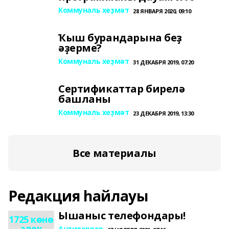
Коммуналь хеҙмәт
28 ЯНВАРЯ 2020, 09:10
Ҡыш бурандарына беҙ
әҙерме?
Коммуналь хеҙмәт
31 ДЕКАБРЯ 2019, 07:20
Сертификаттар бирелә
башланы
Коммуналь хеҙмәт
23 ДЕКАБРЯ 2019, 13:30
Все материалы
Редакция һайлауы
Ышаныс телефондары!
1725 көнө
элек
Антитеррор