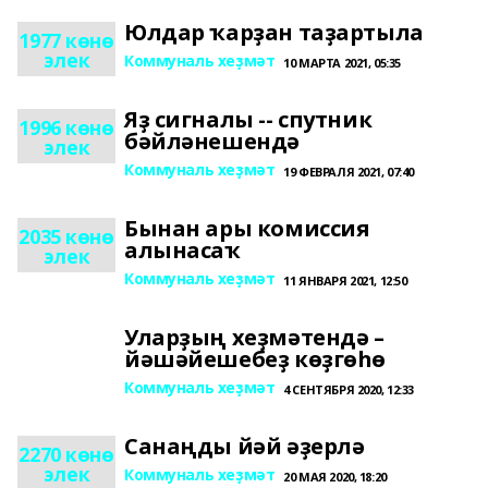
Юлдар ҡарҙан таҙартыла
1977 көнө
элек
Коммуналь хеҙмәт
10 МАРТА 2021, 05:35
Яҙ сигналы -- спутник
1996 көнө
бәйләнешендә
элек
Коммуналь хеҙмәт
19 ФЕВРАЛЯ 2021, 07:40
Бынан ары комиссия
2035 көнө
алынасаҡ
элек
Коммуналь хеҙмәт
11 ЯНВАРЯ 2021, 12:50
Уларҙың хеҙмәтендә –
йәшәйешебеҙ көҙгөһө
Коммуналь хеҙмәт
4 СЕНТЯБРЯ 2020, 12:33
Санаңды йәй әҙерлә
2270 көнө
элек
Коммуналь хеҙмәт
20 МАЯ 2020, 18:20