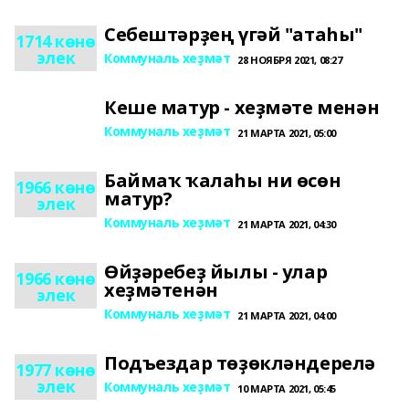
Себештәрҙең үгәй "атаһы"
1714 көнө
элек
Коммуналь хеҙмәт
28 НОЯБРЯ 2021, 08:27
Кеше матур - хеҙмәте менән
Коммуналь хеҙмәт
21 МАРТА 2021, 05:00
Баймаҡ ҡалаһы ни өсөн
1966 көнө
матур?
элек
Коммуналь хеҙмәт
21 МАРТА 2021, 04:30
Өйҙәребеҙ йылы - улар
1966 көнө
хеҙмәтенән
элек
Коммуналь хеҙмәт
21 МАРТА 2021, 04:00
Подъездар төҙөкләндерелә
1977 көнө
элек
Коммуналь хеҙмәт
10 МАРТА 2021, 05:45