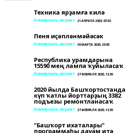
Техника ярҙамға килә
Коммуналь хеҙмәт
21 АПРЕЛЯ 2020, 07:30
Пеня иҫәпләнмәйәсәк
Коммуналь хеҙмәт
30 МАРТА 2020, 20:00
Республика урамдарына
15590 мең лампа ҡуйыласаҡ
Коммуналь хеҙмәт
27 ФЕВРАЛЯ 2020, 12:30
2020 йылда Башҡортостанда
күп ҡатлы йорттарҙың 3382
подъезы ремонтланасаҡ
Коммуналь хеҙмәт
27 ФЕВРАЛЯ 2020, 12:30
"Башҡорт ихаталары"
программаһы дауам итә