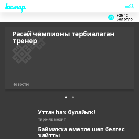
Һаҡмар
+26 °С
Болотло
Рәсәй чемпионы тәрбиәләгән
тренер
Новости
Уттан һаҡ булайыҡ!
Тирә-яҡ мөхит
Баймаҡҡа өмөтлө шәп белгес
ҡайтты