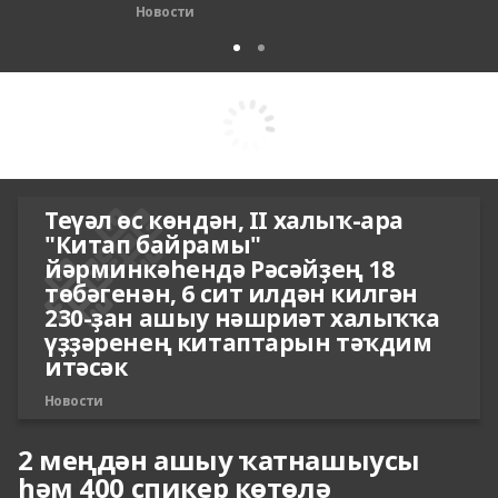
Новости
Теүәл өс көндән, II халыҡ-ара
"Китап байрамы"
йәрминкәһендә Рәсәйҙең 18
төбәгенән, 6 сит илдән килгән
230-ҙан ашыу нәшриәт халыҡҡа
үҙҙәренең китаптарын тәҡдим
итәсәк
Новости
2 меңдән ашыу ҡатнашыусы
һәм 400 спикер көтөлә