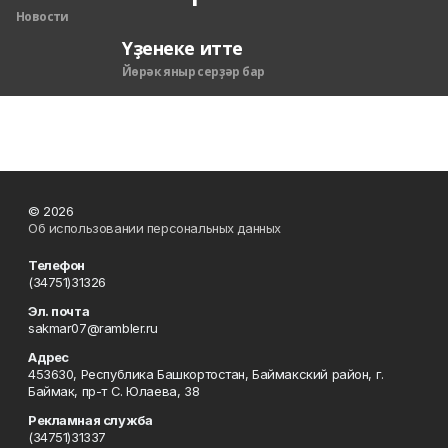
Новости
Үҙенеке итте
Йөрәк яныр серҙәр бар
© 2026
Об использовании персональных данных
Телефон
(34751)31326
Эл. почта
sakmar07@rambler.ru
Адрес
453630, Республика Башкортостан, Баймакский район, г.
Баймак, пр-т С. Юлаева, 38
Рекламная служба
(34751)31337