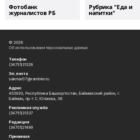
Фотобанк
Рубрика "Еда и
журналистов РБ
напитки"
© 2026
Об использовании персональных данных
Телефон
(34751)31326
Эл. почта
sakmar07@rambler.ru
Адрес
453630, Республика Башкортостан, Баймакский район, г.
Баймак, пр-т С. Юлаева, 38
Рекламная служба
(34751)31337
Редакция
(34751)21499
Приемная