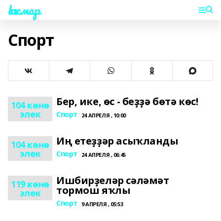
Һаҡмар
Спорт
Бер, ике, өс - беҙҙә бөтә көс!
104 көнө
элек
Спорт
24 АПРЕЛЯ , 10:00
Иң етеҙҙәр асыҡланды
104 көнө
элек
Спорт
24 АПРЕЛЯ , 06:45
Ишбирҙеләр сәләмәт
119 көнө
тормош яҡлы
элек
Спорт
9 АПРЕЛЯ , 05:53