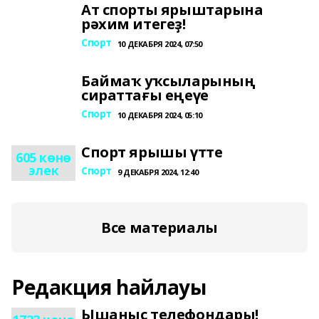
Ат спорты ярыштарына
рәхим итегеҙ!
Спорт
10 ДЕКАБРЯ 2024, 07:50
Баймаҡ уҡсыларының
сираттағы еңеүе
Спорт
10 ДЕКАБРЯ 2024, 05:10
Спорт ярышы үтте
605 көнө
элек
Спорт
9 ДЕКАБРЯ 2024, 12:40
Все материалы
Редакция һайлауы
Ышаныс телефондары!