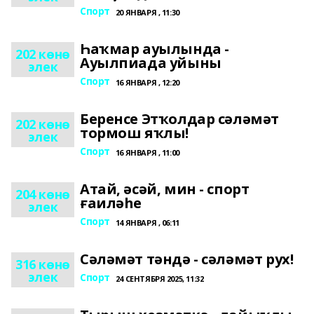
Спорт
20 ЯНВАРЯ , 11:30
Һаҡмар ауылында -
202 көнө
Ауылпиада уйыны
элек
Спорт
16 ЯНВАРЯ , 12:20
Беренсе Этҡолдар сәләмәт
202 көнө
тормош яҡлы!
элек
Спорт
16 ЯНВАРЯ , 11:00
Атай, әсәй, мин - спорт
204 көнө
ғаиләһе
элек
Спорт
14 ЯНВАРЯ , 06:11
Сәләмәт тәндә - сәләмәт рух!
316 көнө
элек
Спорт
24 СЕНТЯБРЯ 2025, 11:32