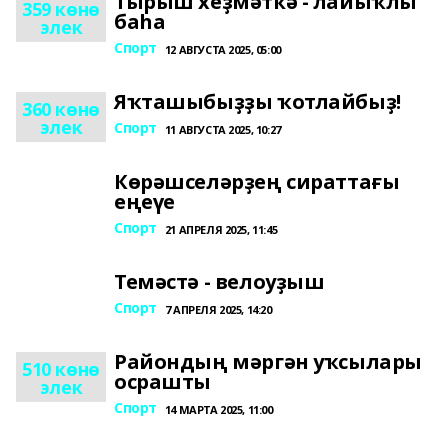
Тырыш хеҙмәткә - лайыҡлы
359 көнө
баһа
элек
Спорт
12 АВГУСТА 2025, 05:00
Яҡташыбыҙҙы ҡотлайбыҙ!
360 көнө
элек
Спорт
11 АВГУСТА 2025, 10:27
Көрәшселәрҙең сираттағы
еңеүе
Спорт
21 АПРЕЛЯ 2025, 11:45
Темәстә - велоуҙыш
Спорт
7 АПРЕЛЯ 2025, 14:20
Райондың мәргән уҡсылары
510 көнө
осрашты
элек
Спорт
14 МАРТА 2025, 11:00