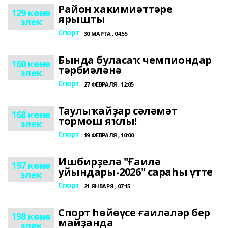
Район хакимиәттәре
129 көнө
ярышты
элек
Спорт
30 МАРТА , 04:55
Бында буласаҡ чемпиондар
160 көнө
тәрбиәләнә
элек
Спорт
27 ФЕВРАЛЯ , 12:05
Таулыҡайҙар сәләмәт
168 көнө
тормош яҡлы!
элек
Спорт
19 ФЕВРАЛЯ , 10:00
Ишбирҙелә "Ғаилә
197 көнө
уйындары-2026" сараһы үтте
элек
Спорт
21 ЯНВАРЯ , 07:15
Спорт һөйөүсе ғаиләләр бер
198 көнө
майҙанда
элек