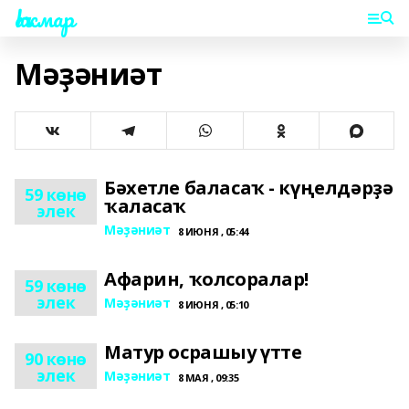
Һаҡмар
Мәҙәниәт
Бәхетле баласаҡ - күңелдәрҙә
59 көнө
ҡаласаҡ
элек
Мәҙәниәт
8 ИЮНЯ , 05:44
Афарин, ҡолсоралар!
59 көнө
элек
Мәҙәниәт
8 ИЮНЯ , 05:10
Матур осрашыу үтте
90 көнө
элек
Мәҙәниәт
8 МАЯ , 09:35