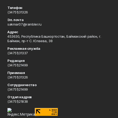
Телефон
(34751)31326
Эл. почта
sakmar07@rambler.ru
Адрес
453630, Республика Башкортостан, Баймакский район, г.
Баймак, пр-т С. Юлаева, 38
Рекламная служба
(34751)31337
Редакция
(34751)21499
Приемная
(34751)31326
Сотрудничество
(34751)21499
Отдел кадров
(34751)21838