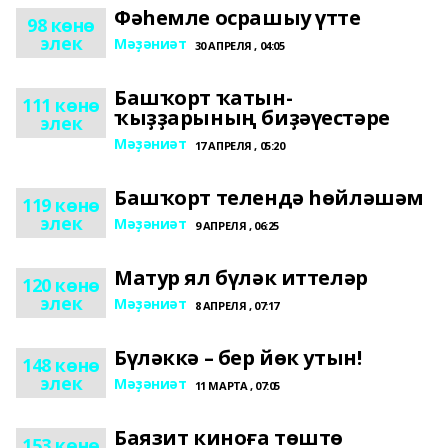
Фәһемле осрашыу үтте
98 көнө
элек
Мәҙәниәт
30 АПРЕЛЯ , 04:05
Башҡорт ҡатын-
111 көнө
ҡыҙҙарының биҙәүестәре
элек
Мәҙәниәт
17 АПРЕЛЯ , 05:20
Башҡорт телендә һөйләшәм
119 көнө
элек
Мәҙәниәт
9 АПРЕЛЯ , 06:25
Матур ял бүләк иттеләр
120 көнө
элек
Мәҙәниәт
8 АПРЕЛЯ , 07:17
Бүләккә – бер йөк утын!
148 көнө
элек
Мәҙәниәт
11 МАРТА , 07:05
Баязит киноға төштө
153 көнө