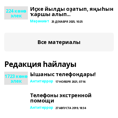
Иҫке йылды оҙатып, яңыһын
224 көнө
ҡаршы алып...
элек
Мәҙәниәт
25 ДЕКАБРЯ 2025, 10:25
Все материалы
Редакция һайлауы
Ышаныс телефондары!
1723 көнө
элек
Антитеррор
17 НОЯБРЯ 2021, 07:16
Телефоны экстренной
помощи
Антитеррор
27 АВГУСТА 2019, 18:34