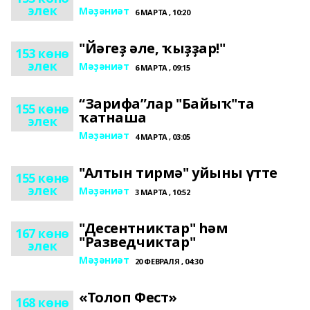
элек
Мәҙәниәт
6 МАРТА , 10:20
"Йәгеҙ әле, ҡыҙҙар!"
153 көнө
элек
Мәҙәниәт
6 МАРТА , 09:15
“Зарифа”лар "Байыҡ"та
155 көнө
ҡатнаша
элек
Мәҙәниәт
4 МАРТА , 03:05
"Алтын тирмә" уйыны үтте
155 көнө
элек
Мәҙәниәт
3 МАРТА , 10:52
"Десентниктар" һәм
167 көнө
"Разведчиктар"
элек
Мәҙәниәт
20 ФЕВРАЛЯ , 04:30
«Толоп Фест»
168 көнө