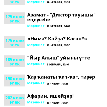
элек
Мәҙәниәт
19 ФЕВРАЛЯ , 03:35
Азамат - "Диктор тауышы"
175 көнө
еңеүсеһе
элек
Мәҙәниәт
12 ФЕВРАЛЯ , 06:05
«Нимә? Ҡайҙа? Ҡасан?»
175 көнө
элек
Мәҙәниәт
12 ФЕВРАЛЯ , 05:50
"Йыр Алыш" уйыны үтте
185 көнө
элек
Мәҙәниәт
2 ФЕВРАЛЯ , 10:46
Ҡаҙ ҡанаты ҡат-ҡат, тиҙәр
190 көнө
элек
Мәҙәниәт
28 ЯНВАРЯ , 04:23
Афарин, ишейҙәр!
202 көнө
элек
Мәҙәниәт
16 ЯНВАРЯ , 04:34