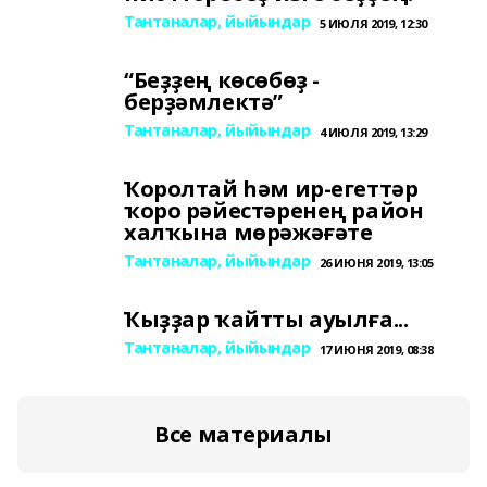
Тантаналар, йыйындар
5 ИЮЛЯ 2019, 12:30
“Беҙҙең көсөбөҙ -
берҙәмлектә”
Тантаналар, йыйындар
4 ИЮЛЯ 2019, 13:29
Ҡоролтай һәм ир-егеттәр
ҡоро рәйестәренең район
халҡына мөрәжәғәте
Тантаналар, йыйындар
26 ИЮНЯ 2019, 13:05
Ҡыҙҙар ҡайтты ауылға...
Тантаналар, йыйындар
17 ИЮНЯ 2019, 08:38
Все материалы