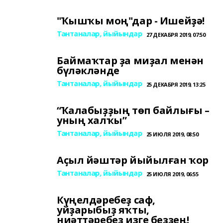
"Ҡышҡы моң"дар - Ишейҙә!
Тантаналар, йыйындар
27 ДЕКАБРЯ 2019, 07:50
Баймаҡтар ҙа миҙал менән
бүләкләнде
Тантаналар, йыйындар
25 ДЕКАБРЯ 2019, 13:25
“Ҡалабыҙҙың төп байлығы –
уның халҡы”
Тантаналар, йыйындар
25 ИЮЛЯ 2019, 08:50
Аҫыл йәштәр йыйылған ҡор
Тантаналар, йыйындар
25 ИЮЛЯ 2019, 06:55
Күңелдәребеҙ саф,
уйҙарыбыҙ яҡты,
ниәттәребеҙ изге беҙҙең!