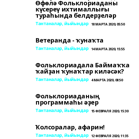
Өфөлә Фольклориаданы
күсереү ихтималлығы
тураһында белдерҙеләр
Тантаналар, йыйындар
18 МАРТА 2020, 05:50
Ветеранда - ҡунаҡта
Тантаналар, йыйындар
14 МАРТА 2020, 15:55
Фольклориадала Баймаҡҡа
ҡайҙан ҡунаҡтар киләсәк?
Тантаналар, йыйындар
4 МАРТА 2020, 08:50
Фольклориаданың
программаһы әҙер
Тантаналар, йыйындар
15 ФЕВРАЛЯ 2020, 15:30
Ҡолсоралар, афарин!
Тантаналар, йыйындар
12 ФЕВРАЛЯ 2020, 11:35