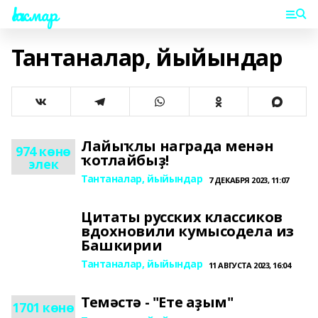
Һаҡмар
Тантаналар, йыйындар
Лайыҡлы награда менән
974 көнө
ҡотлайбыҙ!
элек
Тантаналар, йыйындар
7 ДЕКАБРЯ 2023, 11:07
Цитаты русских классиков
вдохновили кумысодела из
Башкирии
Тантаналар, йыйындар
11 АВГУСТА 2023, 16:04
Темәстә - "Ете аҙым"
1701 көнө