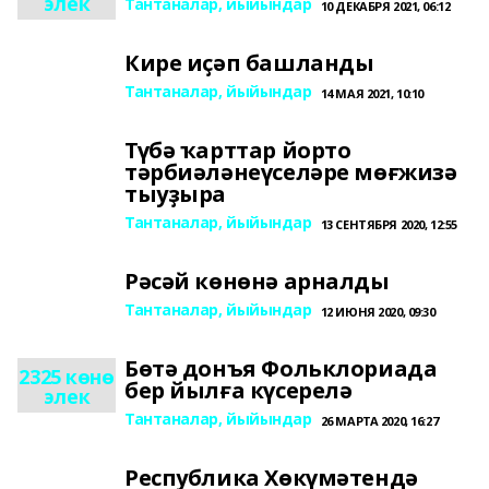
элек
Тантаналар, йыйындар
10 ДЕКАБРЯ 2021, 06:12
Кире иҫәп башланды
Тантаналар, йыйындар
14 МАЯ 2021, 10:10
Түбә ҡарттар йорто
тәрбиәләнеүселәре мөғжизә
тыуҙыра
Тантаналар, йыйындар
13 СЕНТЯБРЯ 2020, 12:55
Рәсәй көнөнә арналды
Тантаналар, йыйындар
12 ИЮНЯ 2020, 09:30
Бөтә донъя Фольклориада
2325 көнө
бер йылға күсерелә
элек
Тантаналар, йыйындар
26 МАРТА 2020, 16:27
Республика Хөкүмәтендә