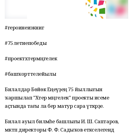
#героинеизкниг
#75летиепобеды
#проектхәтермәңгелек
#башҡорттелейылы
Билалдар Бөйөк Еңеүҙең 75 йыллығын
ҡаршылап "Хәтер мәңгелек" проекты исеме
аҫтында тағы ла бер матур сара үткәрҙе.
Билал ауыл биләмәһе башлығы И. Ш. Саптаров,
мәктәп директоры Ф. Ф. Садыҡов етәкселегендә