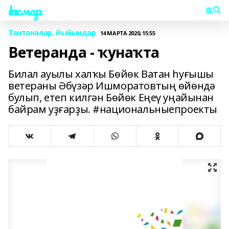
Һаҡмар
Тантаналар, йыйындар
14 МАРТА 2020, 15:55
Ветеранда - ҡунаҡта
Билал ауылы халҡы Бөйөк Ватан һуғышы
ветераны Әбүзәр Ишморатовтың өйөндә
булып, етеп килгән Бөйөк Еңеү уңайынан
байрам уҙғарҙы. #национальныепроекты