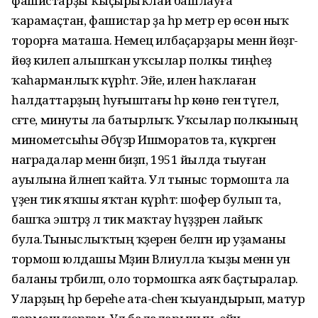
фашистарҙы ҡыҫырыҡлай башлауға
ҡарамаҫтан, фашистар ҙа һәр метр ер өсөн ныҡ
торорға маташа. Немец илбаҫарҙары менән йөҙгә-
йөҙ килеп алышҡан уҡсылар полкы тиңһеҙ
ҡаһарманлыҡ күрһәтә. Эйе, илен һаҡлаған
һалдаттарҙың һуғыштағы һәр көнө генә түгел,
сәғәте, минуты ла батырлыҡ. Уҡсылар полкының
минометсыһы Әбүзәр Ишморатов та, күкрәген
наградалар менән биҙәп, 1951 йылда тыуған
ауылына әйләнеп ҡайта. Ул тыныс тормошта ла
үҙен тик яҡшы яҡтан күрһәтә: шофер булып та,
башҡа эштәрҙә лә тик маҡтау һүҙҙәренә лайыҡ
була.Тыныслыҡтың ҡәҙерен белгән ир уҙаманы
тормош юлдашы Мәҙинә Вәлиулла ҡыҙы менән ун
баланы тәрбиәләп, оло тормошҡа аяҡ баҫтыралар.
Уларҙың һәр береһе ата-әсәһен ҡыуандырып, матур