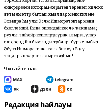
тормош ҡорған. Ул балаларының, ейән-
ейәнсәрҙәренең ихтирам-хөрмәтенә төрөнөп, киләсәккә
яҡты өмөттәр бағлап, хыялдар менән килене
Эльвира һәм улы Әсләм Ишморатовтар менән
бәхетле йәшәй. Бына ошондай көслө, ҡаҡшамаҫ
рухлы, эшһөйәр кешеләрҙән үрнәк алырға, улар
өлгөһөндә йәш быуынды тәрбиәләргә бурыслыбыҙ.
Әбүзәр Ишморатовҡа тағы бик күп Еңеү
таңдарын ҡаршы алырға яҙһын!
Читайте нас
Редакция һайлауы