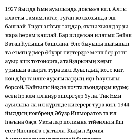
1927 йылда Һәмән ауылында донъяға килә. Алты
класты тамамлағас, туған колхозында эш
башлай. Тиҙҙән алһыу таңдар, яҡты хыялдарҙы
ҡара һөрөм ҡаплай. Бар илде ҡан илатып Бөйөк
Ватан һуғышы башлана. Әле быуыны нығынып
та етмәгән үҫмер Әбүзәргә тиҫтерҙәре менән бер рәттән
ауыр эшкә тотонорға, атайҙарының хеҙмәт
урынын алырға тура килә. Ауылдың ҡото китә,
көн дә һәр ғаиләне яуҙағыларҙың иҫән-һаулығы
борсой. Ҡайғылы йөҙлө почтальондарҙы күрмәҫ
өсөн һәр кем әллә ниҙәр эшләргә әҙер була. Тик Һәмән
ауылына ла ил күргәнде кисерергә тура килә. 1944
йылдың ноябрендә Әбүзәр Ишморатов та ил
һағына баҫа. Уҡсылар полкына тәғәйенләнгән йәш
егет Японияға оҙатыла. Ҡыҙыл Армия