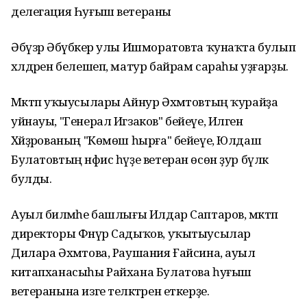
делегация Һуғыш ветераны
Әбүзәр Әбүбәкер улы Ишморатовта ҡунаҡта булып
хәлдәрен белешеп, матур байрам сараһы уҙғарҙы.
Мәктәп уҡыусылары Айнур Әхмәтовтың ҡурайҙа
уйнауы, "Генерал Игзаков" бейеүе, Илгенә
Хәйҙәрованың "Көмөш һырға" бейеүе, Юлдаш
Булатовтың нәфис һүҙе ветеран өсөн ҙур бүләк
булды.
Ауыл биләмәһе башлығы Илдар Саптаров, мәктәп
директоры Фәнүр Садыҡов, уҡытыусылар
Дилара Әхмәтова, Раушания Ғайсина, ауыл
китапханасыһы Райхана Булатова һуғыш
ветеранына изге теләктәрен еткерҙе.