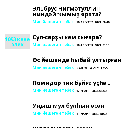
Эльбрус Ниғмәтуллин
ниндәй ҡымыҙ ярата?
Мин йәшәгән төбәк
10 АВГУСТА 2023, 06:40
Сүп-сарҙы кем сығара?
1093 көнө
элек
Мин йәшәгән төбәк
10 АВГУСТА 2023, 05:15
Өс йәшендә һыбай ултырған
Мин йәшәгән төбәк
9 АВГУСТА 2023, 12:25
Помидор тик буйға үҫһә...
Мин йәшәгән төбәк
12 ИЮНЯ 2023, 05:00
Уңыш мул булһын өсөн
Мин йәшәгән төбәк
11 ИЮНЯ 2023, 10:00