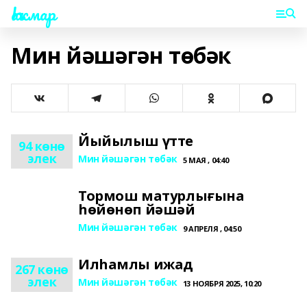
Һаҡмар
Мин йәшәгән төбәк
Йыйылыш үтте
94 көнө
элек
Мин йәшәгән төбәк
5 МАЯ , 04:40
Тормош матурлығына
һөйөнөп йәшәй
Мин йәшәгән төбәк
9 АПРЕЛЯ , 04:50
Илһамлы ижад
267 көнө
элек
Мин йәшәгән төбәк
13 НОЯБРЯ 2025, 10:20