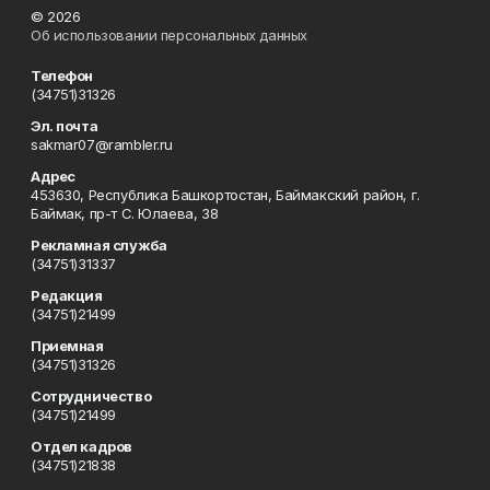
© 2026
Об использовании персональных данных
Телефон
(34751)31326
Эл. почта
sakmar07@rambler.ru
Адрес
453630, Республика Башкортостан, Баймакский район, г.
Баймак, пр-т С. Юлаева, 38
Рекламная служба
(34751)31337
Редакция
(34751)21499
Приемная
(34751)31326
Сотрудничество
(34751)21499
Отдел кадров
(34751)21838