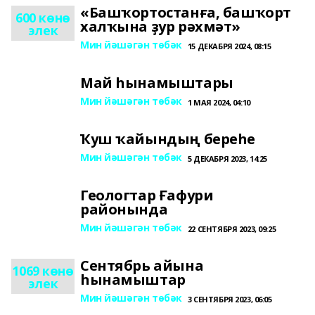
«Башҡортостанға, башҡорт
600 көнө
халҡына ҙур рәхмәт»
элек
Мин йәшәгән төбәк
15 ДЕКАБРЯ 2024, 08:15
Май һынамыштары
Мин йәшәгән төбәк
1 МАЯ 2024, 04:10
Ҡуш ҡайындың береһе
Мин йәшәгән төбәк
5 ДЕКАБРЯ 2023, 14:25
Геологтар Ғафури
районында
Мин йәшәгән төбәк
22 СЕНТЯБРЯ 2023, 09:25
Сентябрь айына
1069 көнө
һынамыштар
элек
Мин йәшәгән төбәк
3 СЕНТЯБРЯ 2023, 06:05