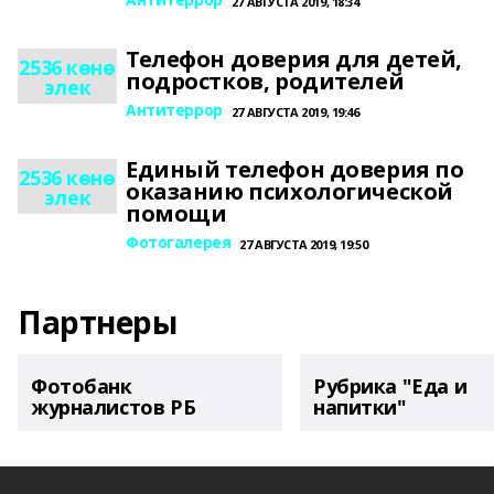
27 АВГУСТА 2019, 18:34
Телефон доверия для детей,
2536 көнө
подростков, родителей
элек
Антитеррор
27 АВГУСТА 2019, 19:46
Единый телефон доверия по
2536 көнө
оказанию психологической
элек
помощи
Фотогалерея
27 АВГУСТА 2019, 19:50
Партнеры
Фотобанк
Рубрика "Еда и
журналистов РБ
напитки"