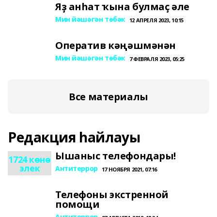
Яҙ анһат ҡына булмаҫ әле
Мин йәшәгән төбәк
12 АПРЕЛЯ 2023, 10:15
Оператив кәңәшмәнән
Мин йәшәгән төбәк
7 ФЕВРАЛЯ 2023, 05:25
Все материалы
Редакция һайлауы
Ышаныс телефондары!
1724 көнө
элек
Антитеррор
17 НОЯБРЯ 2021, 07:16
Телефоны экстренной
помощи
Антитеррор