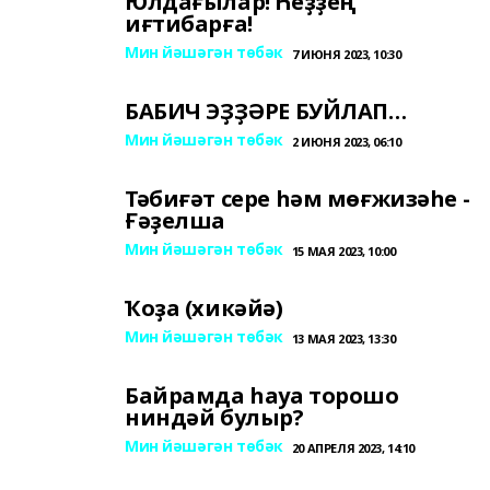
Юлдағылар! Һеҙҙең
иғтибарға!
Мин йәшәгән төбәк
7 ИЮНЯ 2023, 10:30
БАБИЧ ЭҘҘӘРЕ БУЙЛАП…
Мин йәшәгән төбәк
2 ИЮНЯ 2023, 06:10
Тәбиғәт сере һәм мөғжизәһе -
Ғәҙелша
Мин йәшәгән төбәк
15 МАЯ 2023, 10:00
Ҡоҙа (хикәйә)
Мин йәшәгән төбәк
13 МАЯ 2023, 13:30
Байрамда һауа торошо
ниндәй булыр?
Мин йәшәгән төбәк
20 АПРЕЛЯ 2023, 14:10