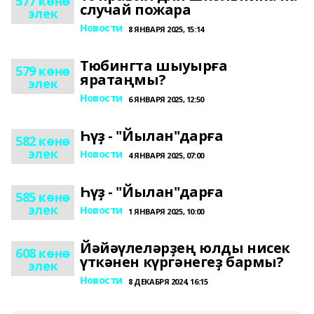
577 көнө
случай пожара
элек
Новости
8 ЯНВАРЯ 2025, 15:14
Тюбингта шыуырға
579 көнө
яратаңмы?
элек
Новости
6 ЯНВАРЯ 2025, 12:50
Һүҙ - "Йылан"дарға
582 көнө
элек
Новости
4 ЯНВАРЯ 2025, 07:00
Һүҙ - "Йылан"дарға
585 көнө
элек
Новости
1 ЯНВАРЯ 2025, 10:00
Йәйәүлеләрҙең юлды нисек
608 көнө
үткәнен күргәнегеҙ бармы?
элек
Новости
8 ДЕКАБРЯ 2024, 16:15