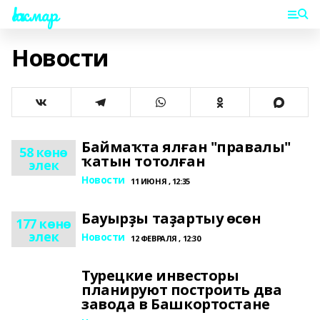
Һаҡмар
Новости
Баймаҡта ялған "правалы"
58 көнө
ҡатын тотолған
элек
Новости
11 ИЮНЯ , 12:35
Бауырҙы таҙартыу өсөн
177 көнө
элек
Новости
12 ФЕВРАЛЯ , 12:30
Турецкие инвесторы
планируют построить два
завода в Башкортостане