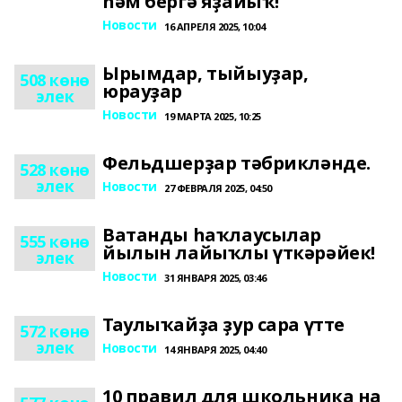
һәм бергә яҙайыҡ!
Новости
16 АПРЕЛЯ 2025, 10:04
Ырымдар, тыйыуҙар,
508 көнө
юрауҙар
элек
Новости
19 МАРТА 2025, 10:25
Фельдшерҙар тәбрикләнде.
528 көнө
элек
Новости
27 ФЕВРАЛЯ 2025, 04:50
Ватанды һаҡлаусылар
555 көнө
йылын лайыҡлы үткәрәйек!
элек
Новости
31 ЯНВАРЯ 2025, 03:46
Таулыҡайҙа ҙур сара үтте
572 көнө
элек
Новости
14 ЯНВАРЯ 2025, 04:40
10 правил для школьника на