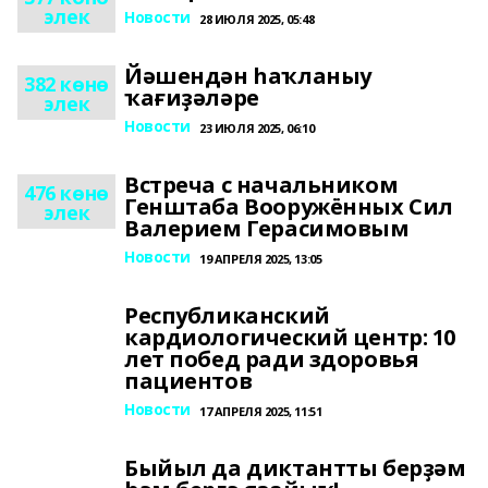
элек
Новости
28 ИЮЛЯ 2025, 05:48
Йәшендән һаҡланыу
382 көнө
ҡағиҙәләре
элек
Новости
23 ИЮЛЯ 2025, 06:10
Встреча с начальником
476 көнө
Генштаба Вооружённых Сил
элек
Валерием Герасимовым
Новости
19 АПРЕЛЯ 2025, 13:05
Республиканский
кардиологический центр: 10
лет побед ради здоровья
пациентов
Новости
17 АПРЕЛЯ 2025, 11:51
Быйыл да диктантты берҙәм