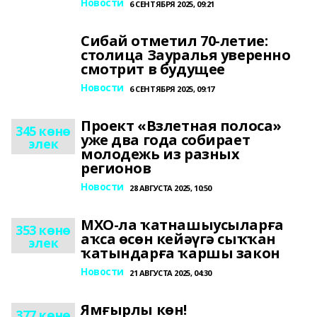
Новости
6 СЕНТЯБРЯ 2025, 09:21
Сибай отметил 70-летие:
столица Зауралья уверенно
смотрит в будущее
Новости
6 СЕНТЯБРЯ 2025, 09:17
Проект «Взлетная полоса»
345 көнө
уже два года собирает
элек
молодежь из разных
регионов
Новости
28 АВГУСТА 2025, 10:50
МХО-ла ҡатнашыусыларға
353 көнө
аҡса өсөн кейәүгә сыҡҡан
элек
ҡатындарға ҡаршы закон
Новости
21 АВГУСТА 2025, 04:30
Ямғырлы көн!
377 көнө