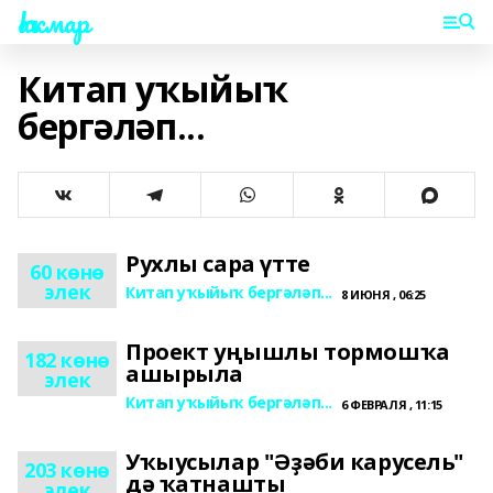
Һаҡмар
Китап уҡыйыҡ
бергәләп...
Рухлы сара үтте
60 көнө
элек
Китап уҡыйыҡ бергәләп...
8 ИЮНЯ , 06:25
Проект уңышлы тормошҡа
182 көнө
ашырыла
элек
Китап уҡыйыҡ бергәләп...
6 ФЕВРАЛЯ , 11:15
Уҡыусылар "Әҙәби карусель"
203 көнө
дә ҡатнашты
элек