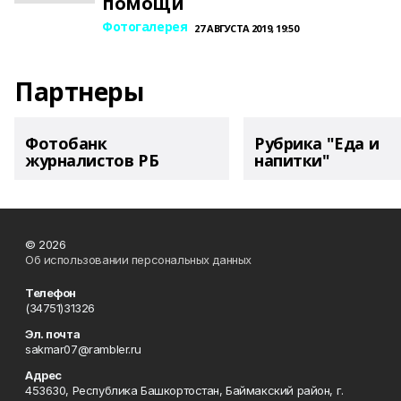
помощи
Фотогалерея
27 АВГУСТА 2019, 19:50
Партнеры
Фотобанк
Рубрика "Еда и
журналистов РБ
напитки"
© 2026
Об использовании персональных данных
Телефон
(34751)31326
Эл. почта
sakmar07@rambler.ru
Адрес
453630, Республика Башкортостан, Баймакский район, г.