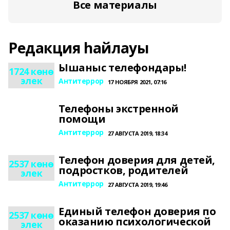
Все материалы
Редакция һайлауы
Ышаныс телефондары!
1724 көнө
элек
Антитеррор
17 НОЯБРЯ 2021, 07:16
Телефоны экстренной
помощи
Антитеррор
27 АВГУСТА 2019, 18:34
Телефон доверия для детей,
2537 көнө
подростков, родителей
элек
Антитеррор
27 АВГУСТА 2019, 19:46
Единый телефон доверия по
2537 көнө
оказанию психологической
элек