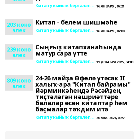
Китап уҡыйыҡ бергәләп...
16 ЯНВАРЯ , 07:21
Китап - белем шишмәһе
203 көнө
элек
Китап уҡыйыҡ бергәләп...
16 ЯНВАРЯ , 07:00
Сыңғыҙ китапханаһында
239 көнө
матур сара үтте
элек
Китап уҡыйыҡ бергәләп...
11 ДЕКАБРЯ 2025, 04:00
24-26 майҙа Өфөлә үтәсәк II
809 көнө
халыҡ-ара "Китап байрамы"
элек
йәрминкәһендә Рәсәйҙең
тиҫтәләгән нәшриәттәре
балалар өсөн китаптар һәм
баҫмалар тәҡдим итә
Китап уҡыйыҡ бергәләп...
20 МАЯ 2024, 09:51