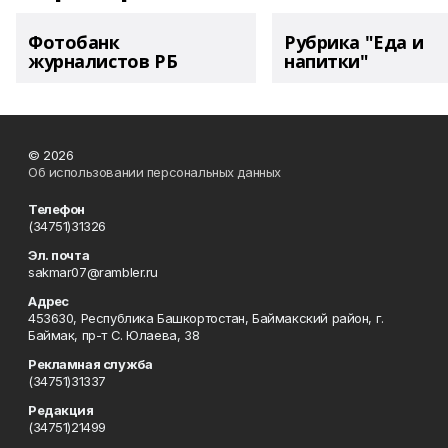
Фотобанк
Рубрика "Еда и
журналистов РБ
напитки"
© 2026
Об использовании персональных данных
Телефон
(34751)31326
Эл. почта
sakmar07@rambler.ru
Адрес
453630, Республика Башкортостан, Баймакский район, г.
Баймак, пр-т С. Юлаева, 38
Рекламная служба
(34751)31337
Редакция
(34751)21499