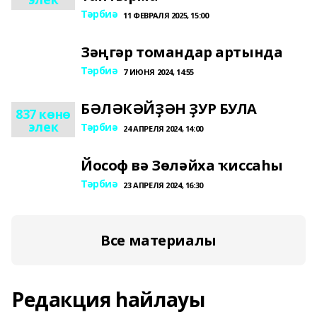
Тәрбиә
11 ФЕВРАЛЯ 2025, 15:00
Зәңгәр томандар артында
Тәрбиә
7 ИЮНЯ 2024, 14:55
БӘЛӘКӘЙҘӘН ҘУР БУЛА
837 көнө
элек
Тәрбиә
24 АПРЕЛЯ 2024, 14:00
Йософ вә Зөләйха ҡиссаһы
Тәрбиә
23 АПРЕЛЯ 2024, 16:30
Все материалы
Редакция һайлауы