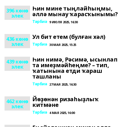
Һин мине тыңлайһыңмы,
396 көнө
әллә мынау ҡарасҡынымы?
элек
Тәрбиә
9 ИЮЛЯ 2025, 16:30
Ул бит етем (булған хәл)
436 көнө
элек
Тәрбиә
30 МАЯ 2025, 15:25
Һин нимә, Рәсимә, ысынлап
439 көнө
та имеҙмәйһеңме? – тип,
элек
ҡатынына етди ҡараш
ташланы
Тәрбиә
27 МАЯ 2025, 16:30
Йөҙөнән ризаһыҙлыҡ
462 көнө
китмәне
элек
Тәрбиә
4 МАЯ 2025, 16:00