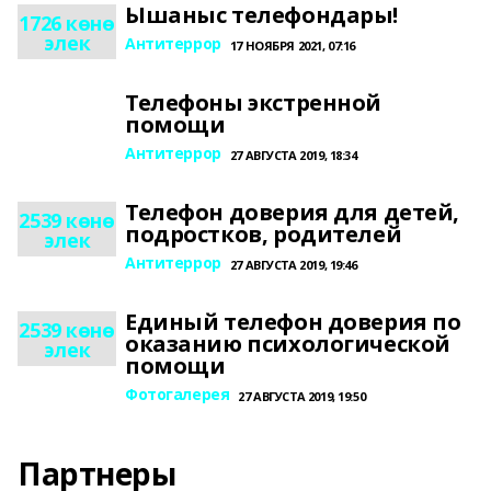
Ышаныс телефондары!
1726 көнө
элек
Антитеррор
17 НОЯБРЯ 2021, 07:16
Телефоны экстренной
помощи
Антитеррор
27 АВГУСТА 2019, 18:34
Телефон доверия для детей,
2539 көнө
подростков, родителей
элек
Антитеррор
27 АВГУСТА 2019, 19:46
Единый телефон доверия по
2539 көнө
оказанию психологической
элек
помощи
Фотогалерея
27 АВГУСТА 2019, 19:50
Партнеры