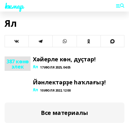
Һаҡмар
Ял
Хәйерле көн, дуҫтар!
387 көнө
элек
Ял
17 ИЮЛЯ 2025, 04:05
Йәнлектәрҙе һаҡлағыҙ!
Ял
10 ИЮЛЯ 2022, 12:00
Все материалы