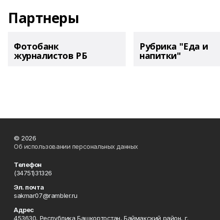
Партнеры
Фотобанк
Рубрика "Еда и
журналистов РБ
напитки"
© 2026
Об использовании персональных данных
Телефон
(34751)31326
Эл. почта
sakmar07@rambler.ru
Адрес
453630, Республика Башкортостан, Баймакский район, г.