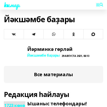
Һаҡмар
Йәкшәмбе баҙары
Йәрминкә гөрләй
Йәкшәмбе баҙары
29 АВГУСТА 2021, 06:13
Все материалы
Редакция һайлауы
Ышаныс телефондары!
1723 көнө