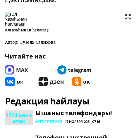
Юл ҡазаһынан һаҡлағыҙ!
Автор:
Гузель Салихова
Читайте нас
Редакция һайлауы
Ышаныс телефондары!
1724 көнө
элек
Антитеррор
17 НОЯБРЯ 2021, 07:16
Телефоны экстренной