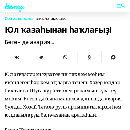
Һаҡмар
Социаль өлкә
3 МАРТА 2022, 03:55
Юл ҡазаһынан һаҡлағыҙ!
Бөгөн дә авария...
Юл ҡағиҙәләрен күҙәтеү ни тиклем мөһим
икәнлеген һәр кем аңларға тейеш. Хәҙер юлдар
бик тайғаҡ. Шуға күрә тиҙлек режимын күҙәтеү
мөһим. Бөгөн дә бына машзавод янында авария
булды. Хоҙай Тәғәлә руль артындағыларҙы һәм
юлдағыларҙы бәлә-ҡазанан аралаһын.
Гүзәл Иҫәнгилдина.