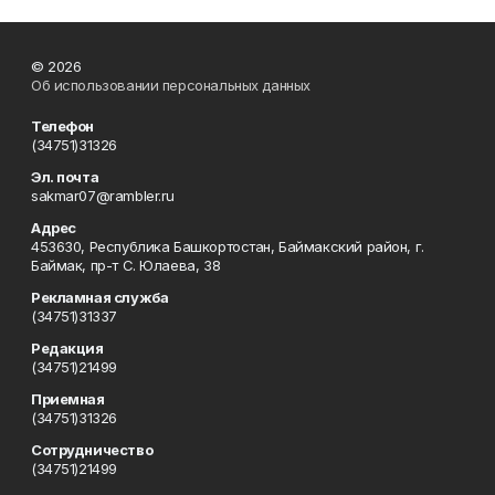
© 2026
Об использовании персональных данных
Телефон
(34751)31326
Эл. почта
sakmar07@rambler.ru
Адрес
453630, Республика Башкортостан, Баймакский район, г.
Баймак, пр-т С. Юлаева, 38
Рекламная служба
(34751)31337
Редакция
(34751)21499
Приемная
(34751)31326
Сотрудничество
(34751)21499