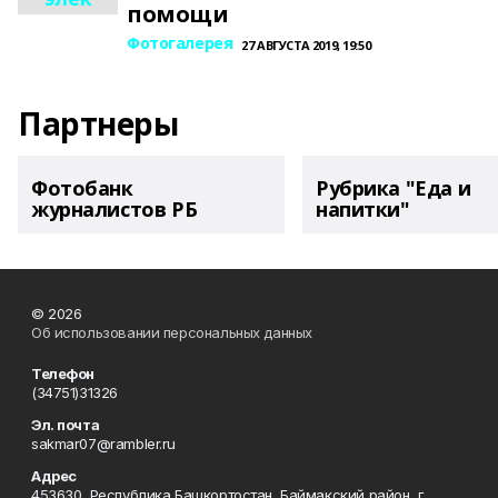
помощи
Фотогалерея
27 АВГУСТА 2019, 19:50
Партнеры
Фотобанк
Рубрика "Еда и
журналистов РБ
напитки"
© 2026
Об использовании персональных данных
Телефон
(34751)31326
Эл. почта
sakmar07@rambler.ru
Адрес
453630, Республика Башкортостан, Баймакский район, г.