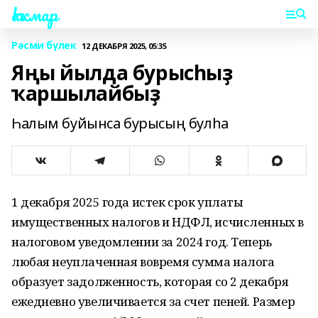
Һаҡмар
Рәсми бүлек
12 ДЕКАБРЯ 2025, 05:35
Яңы йылда бурысһыҙ
ҡаршылайбыҙ
Һалым буйынса бурысың булһа
1 декабря 2025 года истек срок уплаты
имущественных налогов и НДФЛ, исчисленных в
налоговом уведомлении за 2024 год. Теперь
любая неуплаченная вовремя сумма налога
образует задолженность, которая со 2 декабря
ежедневно увеличивается за счет пеней. Размер