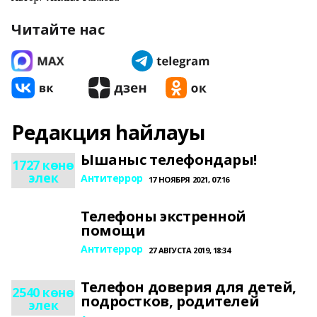
Читайте нас
Редакция һайлауы
Ышаныс телефондары!
1727 көнө
элек
Антитеррор
17 НОЯБРЯ 2021, 07:16
Телефоны экстренной
помощи
Антитеррор
27 АВГУСТА 2019, 18:34
Телефон доверия для детей,
2540 көнө
подростков, родителей
элек