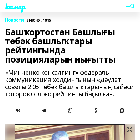
Һаҡмар
Новости
3 ИЮНЯ , 10:15
Башҡортостан Башлығы
төбәк башлыҡтары
рейтингында
позицияларын нығытты
«Минченко консалтинг» федераль
коммуникация холдингының «Дәүләт
советы 2.0» төбәк башлыҡтарының сәйәси
тотороҡлолоғо рейтингы баҫылған.