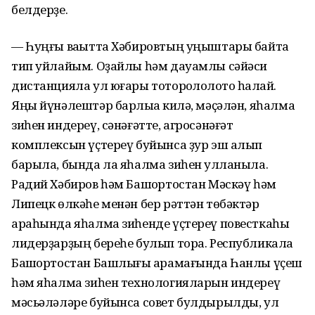
белдерҙе.
— Һуңғы ваҡытта Хәбировтың уңыштары байтаҡ
тип уйлайым. Оҙайлы һәм дауамлы сәйәси
дистанцияла ул юғары тотороҡлолоҡто һаҡлай.
Яңы йүнәлештәр барлыҡҡа килә, мәҫәлән, яһалма
зиһен индереү, сәнәғәтте, агросәнәғәт
комплексын үҫтереү буйынса ҙур эш алып
барыла, бында ла яһалма зиһен ҡулланыла.
Радий Хәбиров һәм Башҡортостан Мәскәү һәм
Липецк өлкәһе менән бер рәттән төбәктәр
араһында яһалма зиһенде үҫтереү повесткаһы
лидерҙарҙың береһе булып тора. Республикала
Башҡортостан Башлығы ҡарамағында Һанлы үҫеш
һәм яһалма зиһен технологияларын индереү
мәсьәләләре буйынса совет булдырылды, ул