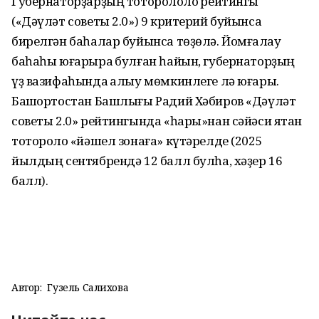
Губернаторҙарҙың тотороҡлолоҡ рейтингы
(«Дәүләт советы 2.0») 9 критерий буйынса
бирелгән баһалар буйынса төҙөлә. Йомғаҡлау
баһаһы юғарыраҡ булған һайын, губернаторҙың
үҙ вазифаһында ҡалыу мөмкинлеге лә юғары.
Башҡортостан Башлығы Радий Хәбиров «Дәүләт
советы 2.0» рейтингында «һары»нан сәйәси яҡтан
тотороҡло «йәшел зонаға» күтәрелде (2025
йылдың сентябрендә 12 балл булһа, хәҙер 16
балл).
Автор:
Гузель Салихова