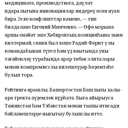
медицинаға, производствоға, дәүләт
идаралығына инновациялар индереү өсөн яуап
бирә. Эске конфликттар кәмене, — тип
билдәләне Евгений Минченко. — Өфө мэрына
ҡаршы енәйәт эше Хәбировтың позицияһына зыян
килтермәй, сөнки был кеше Радий Фәрит улы
командаһынан түгел һәм үҙ ваҡытында уны
тәғәйенләү тураһында ҡарар төбәк элиталары
менән компромисслы килешеүҙәр һөҙөмтәһе
булып тора.
Рейтингҡа ярашлы, Башҡортостан Башлығы халыҡ-
ара тректа әүҙемлек күрһәтә. Быға айырыуса
Тажикстан һәм Үзбәкстан менән тышҡы иҡтисади
бәйләнештәрҙе нығытыу булышлыҡ итте.