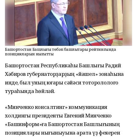
Башҡортостан Башлығы төбәк башлыҡтары рейтингында
позицияларын нығытты
Башҡортостан Республикаһы Башлығы Радий
Хәбиров губернаторҙарҙың «йәшел» зонаһына
инде, был уның юғары сәйәси тотороҡлолоғо
тураһында һөйләй.
«Минченко консалтинг» коммуникация
холдингы президенты Евгений Минченко
«Башинформ»ға Башҡортостан Башлығының
позициялары нығыныуына ҡарата үҙ фекерен