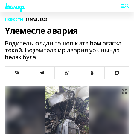
Һаҡмар
Новости
29 МАЯ , 15:25
Үлемесле авария
Водитель юлдан төшөп китә һәм ағасҡа
төкөй. Һөҙөмтәлә ир авария урынында
һәләк була