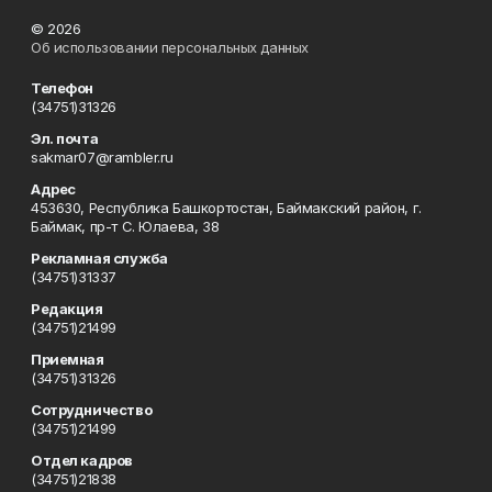
© 2026
Об использовании персональных данных
Телефон
(34751)31326
Эл. почта
sakmar07@rambler.ru
Адрес
453630, Республика Башкортостан, Баймакский район, г.
Баймак, пр-т С. Юлаева, 38
Рекламная служба
(34751)31337
Редакция
(34751)21499
Приемная
(34751)31326
Сотрудничество
(34751)21499
Отдел кадров
(34751)21838