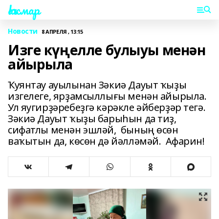
Һаҡмар
Новости
8 АПРЕЛЯ , 13:15
Изге күңелле булыуы менән
айырыла
Ҡуянтау ауылынан Зәкиә Дауыт ҡыҙы
изгелеге, ярҙамсыллығы менән айырыла.
Ул яугирҙәребеҙгә кәрәкле әйберҙәр тегә.
Зәкиә Дауыт ҡыҙы барыһын да тиҙ,
сифатлы менән эшләй, бының өсөн
ваҡытын да, көсөн дә йәлләмәй. Афарин!