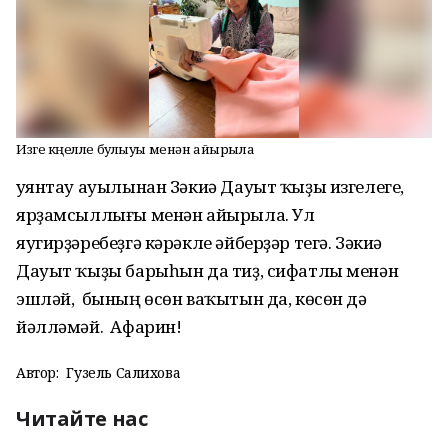
Изге күңелле булыуы менән айырыла
Ҡуянтау ауылынан Зәкиә Дауыт ҡыҙы изгелеге,
ярҙамсыллығы менән айырыла. Ул
яугирҙәребеҙгә кәрәкле әйберҙәр тегә. Зәкиә
Дауыт ҡыҙы барыһын да тиҙ, сифатлы менән
эшләй, бының өсөн ваҡытын да, көсөн дә
йәлләмәй. Афарин!
Автор:
Гузель Салихова
Читайте нас