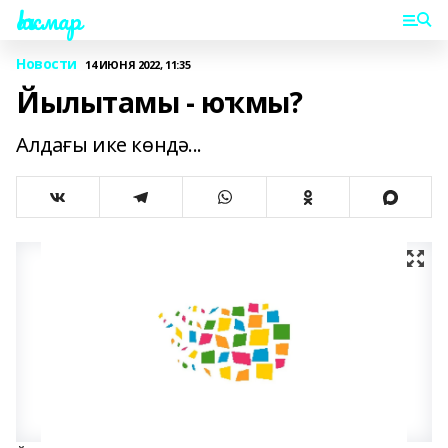
Һаҡмар
Новости
14 ИЮНЯ 2022, 11:35
Йылытамы - юҡмы?
Алдағы ике көндә...