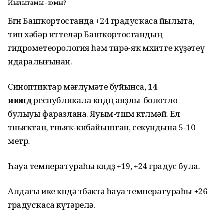
Йылытамы - юҡмы?
Бөгөн Башҡортостанда +24 градусҡаса йылыта,
тип хәбәр иттеләр Башҡортостандың
гидрометеорология һәм тирә-яҡ мөхитте күҙәтеү
идаралығынан.
Синоптиктар мәғлүмәте буйынса,
14
июндә
республикала көндөң аяҙлы-болотло
булыуы фаразлана. Яуым-төшөм көтөлмәй. Ел
төньяҡтан, төньяҡ-көнбайыштан, секундына 5-10
метр.
Һауа температураһы көндөҙ +19, +24 градус була.
Алдағы ике көндә төбәктә һауа температураһы +26
градусҡаса күтәрелә.