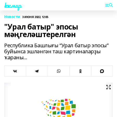
Һаҡмар
Новости
3 ИЮНЯ 2022, 12:05
"Урал батыр" эпосы
мәңгеләштерелгән
Республика Башлығы “Урал батыр эпосы”
буйынса эшләнгән таш картиналарҙы
ҡараны...