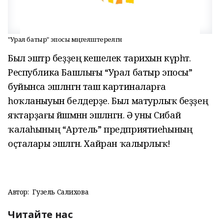
"Урал батыр" эпосы мәңгеләштерелгән
Был эштәр беҙҙең кешелек тарихын күрһәтә.
Республика Башлығы “Урал батыр эпосы”
буйынса эшләнгән таш картиналарға
һоҡланыуын белдерҙе. Был матурлыҡ беҙҙең
яҡтарҙағы йәшмәнән эшләнгән. Ә уны Сибай
ҡалаһының “Артель” предприятиеһының
оҫталары эшләгән. Хайран ҡалырлыҡ!
Автор:
Гузель Салихова
Читайте нас