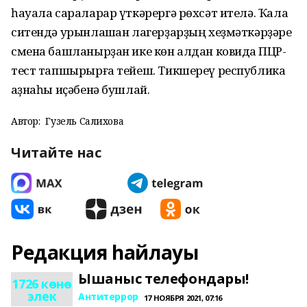
һауала сараларар үткәрергә рөхсәт ителә. Ҡала
ситендә урынлашҡан лагерҙарҙың хеҙмәткәрҙәре
смена башланырҙан ике көн алдан ковидҡа ПЦР-
тест тапшырырға тейеш. Тикшереү республика
ҡаҙнаһы иҫәбенә бушлай.
Автор:
Гузель Салихова
Читайте нас
Редакция һайлауы
Ышаныс телефондары!
1726 көнө
элек
Антитеррор
17 НОЯБРЯ 2021, 07:16