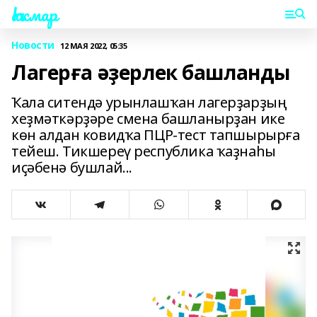
Һаҡмар
Новости
12 МАЯ 2022, 05:35
Лагерға әҙерлек башланды
Ҡала ситендә урынлашҡан лагерҙарҙың
хеҙмәткәрҙәре смена башланырҙан ике
көн алдан ковидҡа ПЦР-тест тапшырырға
тейеш. Тикшереү республика ҡаҙнаһы
иҫәбенә бушлай...