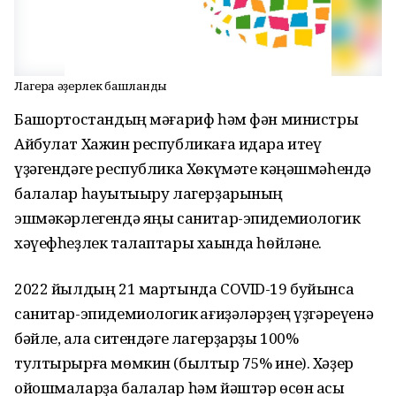
Лагерға әҙерлек башланды
Башҡортостандың мәғариф һәм фән министры
Айбулат Хажин республикаға идара итеү
үҙәгендәге республика Хөкүмәте кәңәшмәһендә
балалар һауыҡтыыру лагерҙарының
эшмәкәрлегендә яңы санитар-эпидемиологик
хәүефһеҙлек талаптары хаҡында һөйләне.
2022 йылдың 21 мартында COVID-19 буйынса
санитар-эпидемиологик ҡағиҙәләрҙең үҙгәреүенә
бәйле, ҡала ситендәге лагерҙарҙы 100%
тултырырға мөмкин (былтыр 75% ине). Хәҙер
ойошмаларҙа балалар һәм йәштәр өсөн асыҡ