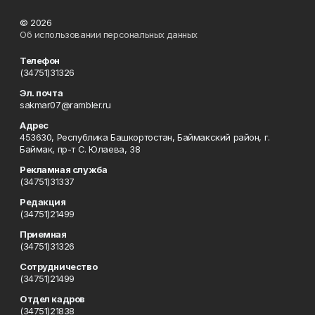
© 2026
Об использовании персональных данных
Телефон
(34751)31326
Эл. почта
sakmar07@rambler.ru
Адрес
453630, Республика Башкортостан, Баймакский район, г.
Баймак, пр-т С. Юлаева, 38
Рекламная служба
(34751)31337
Редакция
(34751)21499
Приемная
(34751)31326
Сотрудничество
(34751)21499
Отдел кадров
(34751)21838