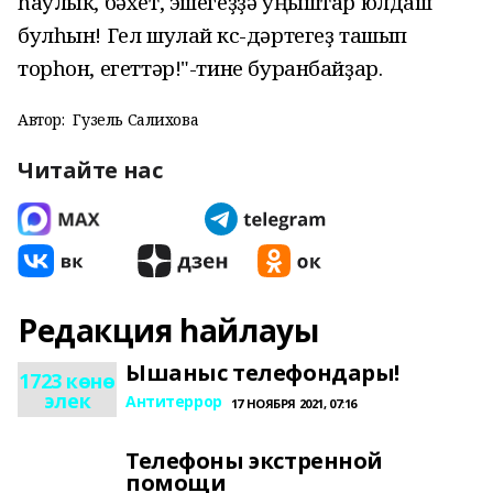
һаулык, бәхет, эшегеҙҙә уңыштар юлдаш
булһын! Гел шулай көс-дәртегеҙ ташып
торһон, егеттәр!"-тине буранбайҙар.
Автор:
Гузель Салихова
Читайте нас
Редакция һайлауы
Ышаныс телефондары!
1723 көнө
элек
Антитеррор
17 НОЯБРЯ 2021, 07:16
Телефоны экстренной
помощи