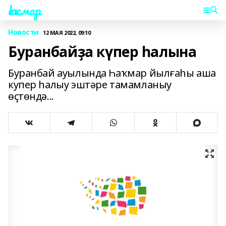
Һаҡмар
Новости
12 МАЯ 2022, 09:10
Буранбайҙа күпер һалына
Буранбай ауылында Һаҡмар йылғаһы аша
купер һалыу эштәре тамамланыу
өҫтөндә...