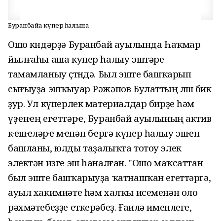
Буранбайҙа күпер һалына
Ошо көндәрҙә Буранбай ауылында Һаҡмар
йылғаһы аша купер һалыу эштәре
тамамланыу өҫтөндә. Был эште башҡарып
сығыуҙа эшҡыуар Рәжәпов Булаттың өлөшө бик
ҙур. Ул күперлек материалдар бирҙе һәм
үҙҽнҽң егҽттәрҽ, Буранбай ауылының актив
кҽшҽләрҽ мҽнән бҽргә күпер һалыу эшҽн
башланы, юлды таҙалыҡта тотоу элек
электән изге эш һаналған. "Ошо маҡсаттан
был эште башҡарыуҙа ҡатнашҡан егеттәргә,
ауыл хакимиәте һәм халҡы исеменән оло
рәхмәтебеҙҙе еткерәбеҙ. Ғаилә именлеге,