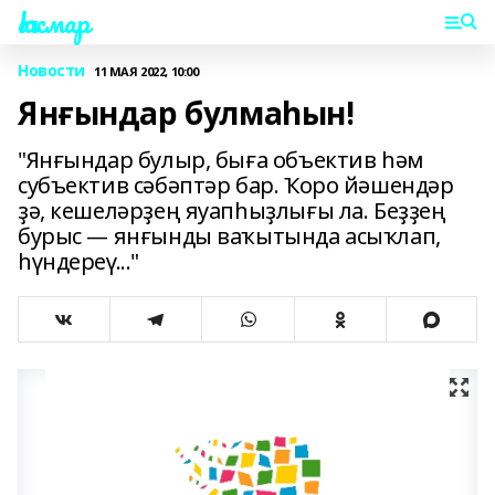
Һаҡмар
Новости
11 МАЯ 2022, 10:00
Янғындар булмаһын!
"Янғындар булыр, быға объектив һәм
субъектив сәбәптәр бар. Ҡоро йәшендәр
ҙә, кешеләрҙең яуапһыҙлығы ла. Беҙҙең
бурыс — янғынды ваҡытында асыҡлап,
һүндереү..."