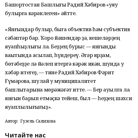
Башҡортостан Башлығы Радий Хәбиров «уяу
булырға кәрәклеген» әйтте.
«Янғындар булыр, быға объектив һәм субъектив
сәбәптәр бар. Ҡоро йәшендәр ҙә, кешеләрҙең
яуапһыҙлығы ла. Беҙҙең бурыс — янғынды
ваҡытында асыҡлап, һүндереү. Әгәр ярҙам,
бөтәбеҙҙе лә йәлеп итергә кәрәк икән, шунда уҡ
хәбәр итегеҙ, — тине Радий Хәбиров Фәрит
Ғүмәровҡа, шулай уҡ муниципалитет
башлыҡтарына мөрәжәғәт итте. — Бер ауылға ла
янғын барып етмәҫкә тейеш, был — һеҙҙең шәхси
яуаплылығығыҙ».
Автор:
Гузель Салихова
Читайте нас