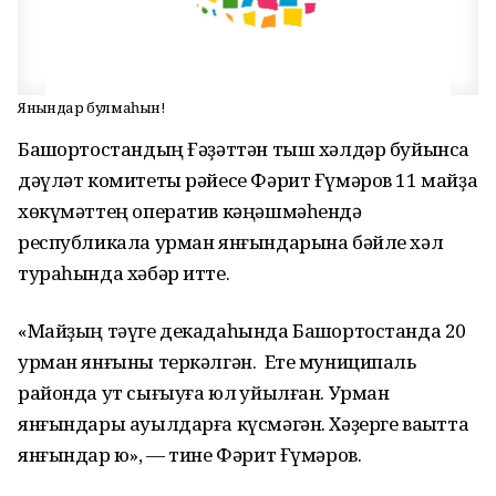
Янғындар булмаһын!
Башҡортостандың Ғәҙәттән тыш хәлдәр буйынса
дәүләт комитеты рәйесе Фәрит Ғүмәров 11 майҙа
хөкүмәттең оператив кәңәшмәһендә
республикала урман янғындарына бәйле хәл
тураһында хәбәр итте.
«Майҙың тәүге декадаһында Башҡортостанда 20
урман янғыны теркәлгән. Ете муниципаль
районда ут сығыуға юл ҡуйылған. Урман
янғындары ауылдарға күсмәгән. Хәҙерге ваҡытта
янғындар юҡ», — тине Фәрит Ғүмәров.