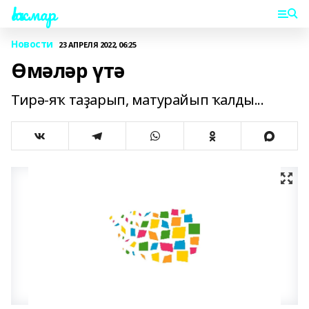
Һаҡмар
Новости
23 АПРЕЛЯ 2022, 06:25
Өмәләр үтә
Тирә-яҡ таҙарып, матурайып ҡалды...