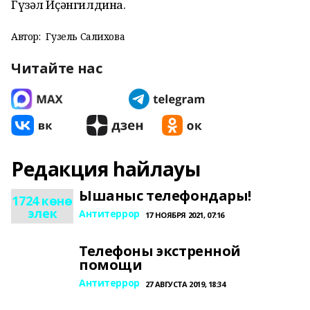
Гүзәл Иҫәнгилдина.
Автор:
Гузель Салихова
Читайте нас
Редакция һайлауы
Ышаныс телефондары!
1724 көнө
элек
Антитеррор
17 НОЯБРЯ 2021, 07:16
Телефоны экстренной
помощи
Антитеррор
27 АВГУСТА 2019, 18:34