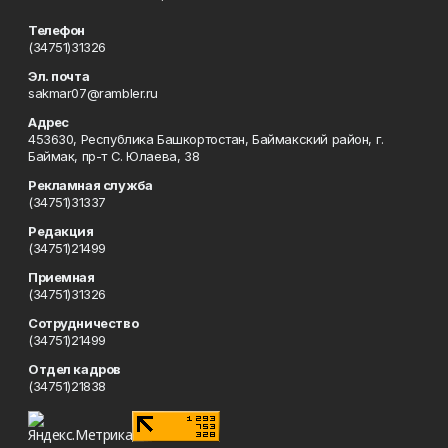
Телефон
(34751)31326
Эл. почта
sakmar07@rambler.ru
Адрес
453630, Республика Башкортостан, Баймакский район, г.
Баймак, пр-т С. Юлаева, 38
Рекламная служба
(34751)31337
Редакция
(34751)21499
Приемная
(34751)31326
Сотрудничество
(34751)21499
Отдел кадров
(34751)21838