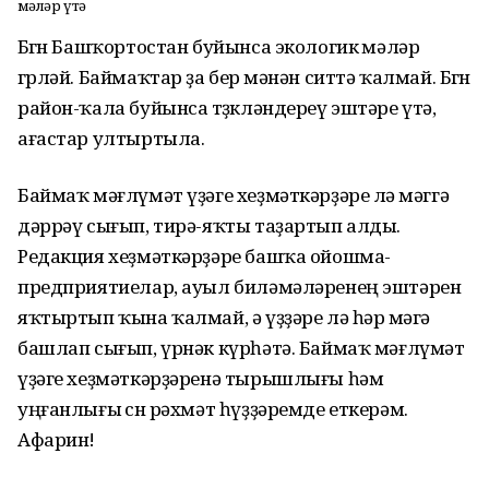
Өмәләр үтә
Бөгөн Башҡортостан буйынса экологик өмәләр
гөрләй. Баймаҡтар ҙа бер өмәнән ситтә ҡалмай. Бөгөн
район-ҡала буйынса төҙөкләндереү эштәре үтә,
ағастар ултыртыла.
Баймаҡ мәғлүмәт үҙәге хеҙмәткәрҙәре лә өмәггә
дәррәү сығып, тирә-яҡты таҙартып алды.
Редакция хеҙмәткәрҙәре башҡа ойошма-
предприятиелар, ауыл биләмәләренең эштәрен
яҡтыртып ҡына ҡалмай, ә үҙҙәре лә һәр өмәгә
башлап сығып, үрнәк күрһәтә. Баймаҡ мәғлүмәт
үҙәге хеҙмәткәрҙәренә тырышлығы һәм
уңғанлығы өсөн рәхмәт һүҙҙәремде еткерәм.
Афарин!