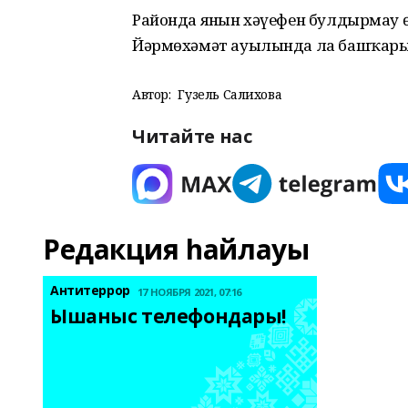
Районда янғын хәүефен булдырмау
Йәрмөхәмәт ауылында ла башҡар
Автор:
Гузель Салихова
Читайте нас
Редакция һайлауы
Антитеррор
17 НОЯБРЯ 2021, 07:16
Ышаныс телефондары! 