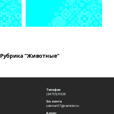
Рубрика "Животные"
Телефон
(34751)31326
Эл. почта
sakmar07@rambler.ru
Адрес