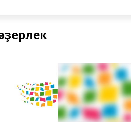
 әҙерлек