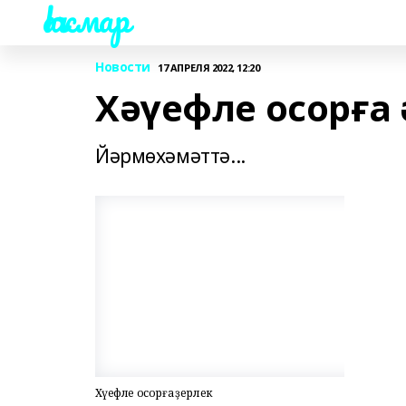
Һаҡмар
Новости
17 АПРЕЛЯ 2022, 12:20
Хәүефле осорға
Йәрмөхәмәттә...
Хәүефле осорға әҙерлек