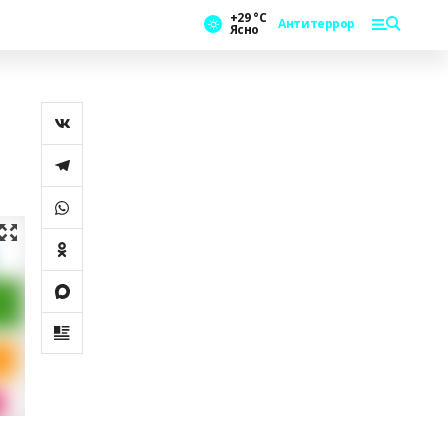
+29 °С
Антитеррор
Ясно