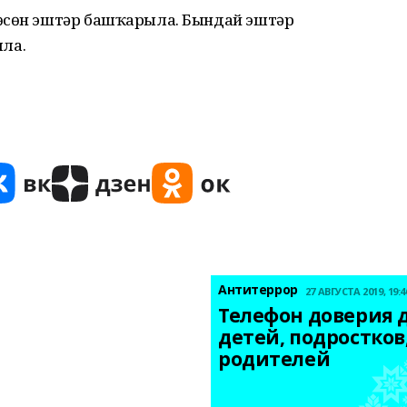
 өсөн эштәр башҡарыла. Бындай эштәр
ыла.
Антитеррор
27 АВГУСТА 2019, 19:4
Телефон доверия д
детей, подростков,
родителей