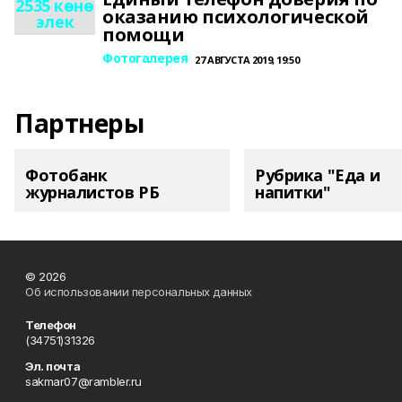
2535 көнө
оказанию психологической
элек
помощи
Фотогалерея
27 АВГУСТА 2019, 19:50
Партнеры
Фотобанк
Рубрика "Еда и
журналистов РБ
напитки"
© 2026
Об использовании персональных данных
Телефон
(34751)31326
Эл. почта
sakmar07@rambler.ru