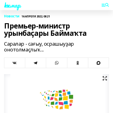
Һаҡмар
Новости
16 АПРЕЛЯ 2022, 08:21
Премьер-министр
урынбаҫары Баймаҡта
Саралар - сағыу, осрашыуҙар
онотолмаҫлыҡ...