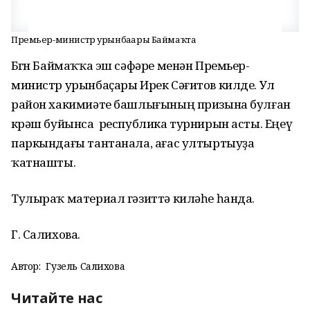
Премьер-министр урынбаҫары Баймаҡта
Бөгөн Баймаҡҡа эш сәфәре менән Премьер-
министр урынбаҫары Ирек Сәғитов килде. Ул
район хакимиәте башлығының призына булған
көрәш буйынса республика турнирын асты. Еңеү
паркындағы тантанала, ағас ултыртыуҙа
ҡатнашты.
Тулыраҡ материал гәзиттә киләһе һанда.
Г. Салихова.
Автор:
Гузель Салихова
Читайте нас