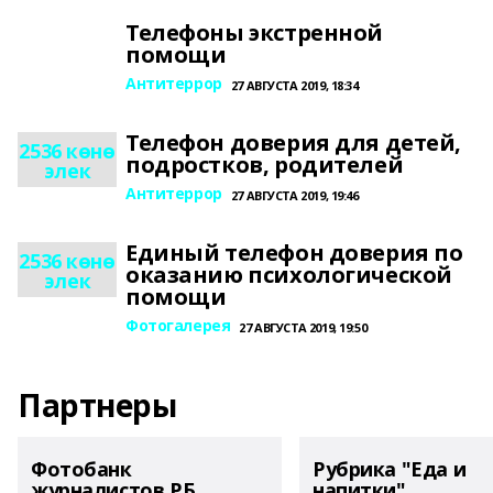
Телефоны экстренной
помощи
Антитеррор
27 АВГУСТА 2019, 18:34
Телефон доверия для детей,
2536 көнө
подростков, родителей
элек
Антитеррор
27 АВГУСТА 2019, 19:46
Единый телефон доверия по
2536 көнө
оказанию психологической
элек
помощи
Фотогалерея
27 АВГУСТА 2019, 19:50
Партнеры
Фотобанк
Рубрика "Еда и
журналистов РБ
напитки"