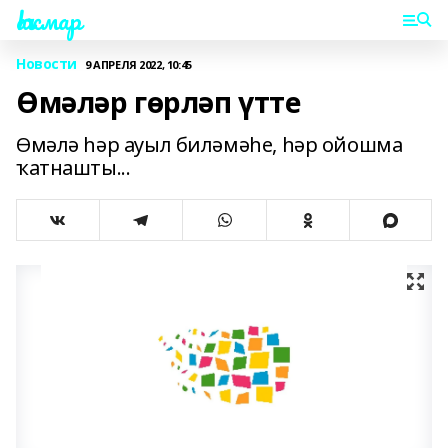
Һаҡмар
Новости
9 АПРЕЛЯ 2022, 10:45
Өмәләр гөрләп үтте
Өмәлә һәр ауыл биләмәһе, һәр ойошма
ҡатнашты...