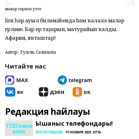
Өмәләр гөрләп үтте
Бөгөн һәр ауыл биләмәһендә һәм ҡалала өмәләр
гөрләне. Бар ер таҙарып, матурайып ҡалды.
Афарин, яҡташтар!
Автор:
Гузель Салихова
Читайте нас
Редакция һайлауы
Ышаныс телефондары!
1723 көнө
элек
Антитеррор
17 НОЯБРЯ 2021, 07:16