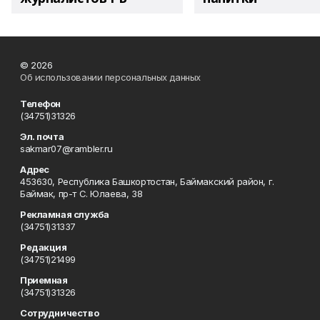
© 2026
Об использовании персональных данных
Телефон
(34751)31326
Эл. почта
sakmar07@rambler.ru
Адрес
453630, Республика Башкортостан, Баймакский район, г.
Баймак, пр-т С. Юлаева, 38
Рекламная служба
(34751)31337
Редакция
(34751)21499
Приемная
(34751)31326
Сотрудничество