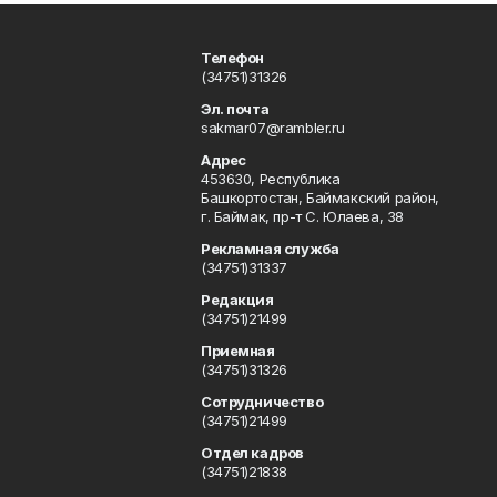
Телефон
(34751)31326
Эл. почта
sakmar07@rambler.ru
Адрес
453630, Республика
Башкортостан, Баймакский район,
г. Баймак, пр-т С. Юлаева, 38
Рекламная служба
(34751)31337
Редакция
(34751)21499
Приемная
(34751)31326
Сотрудничество
(34751)21499
Отдел кадров
(34751)21838