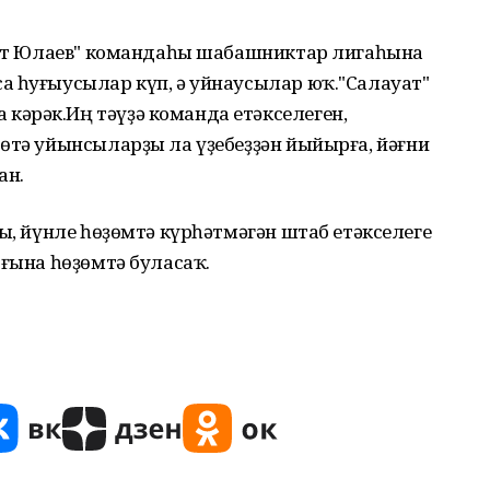
ауат Юлаев" командаһы шабашниктар лигаһына
а һуғыусылар күп, ә уйнаусылар юҡ."Салауат"
әрәк.Иң тәүҙә команда етәкселеген,
өтә уйынсыларҙы ла үҙебеҙҙән йыйырға, йәғни
ан.
ры, йүнле һөҙөмтә күрһәтмәгән штаб етәкселеге
 ғына һөҙөмтә буласаҡ.