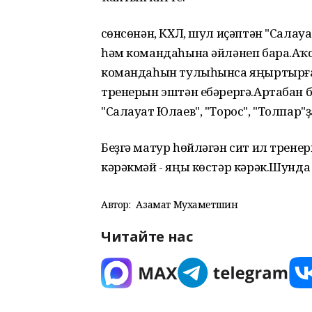
Өсөнсөнән, КХЛ, шул иҫәптән "Сал
һәм командаһына әйләнеп бара.Аҡс
командаһын тулыһынса яңыртырға к
тренерын эштән ебәрергә.Артабан б
"Салауат Юлаев", "Торос", "Толпар"ҙ
Беҙгә матур һөйләгән сит ил трене
кәрәкмәй - яңы көстәр кәрәк.Шунда
Автор:
Азамат Мухаметшин
Читайте нас