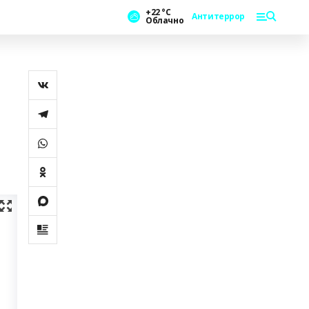
+22 °С
Антитеррор
Облачно