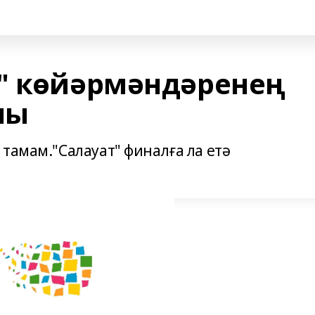
" көйәрмәндәренең
ны
тамам."Салауат" финалға ла етә