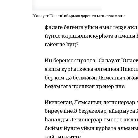
"Салауат Юлаев" көйәрмәндәренең өмөтөн аҡламаны
Өфөләге бөгөнгө уйын өмөттәрҙе аҡ
йүнле ҡаршылыҡ күрһәтә алманы 
ғәйепле һуң?
Иң беренсе сиратта "Салауат Юлаев
яҡшы күрһәткескә өлгәшкән Никол
бер кем дә белмәгән Лямсаны тәғә
һөҙөмтәгә ирешкән тренер ине.
Икенсенән, Лямсаның легионерҙар 
биреүе ине.Ә беҙҙекеләр, айырыуса 
һаналды.Легионерҙар өмөттө аҡл
быйыл йүнле уйын күрһәтә алманы
ҡайтып китте.