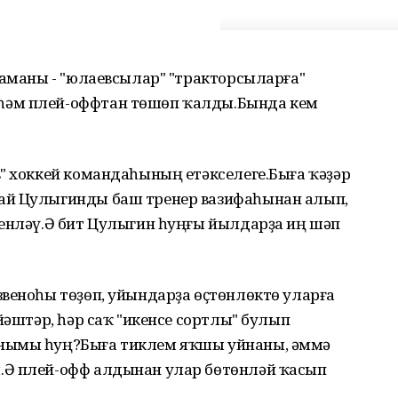
ламаны - "юлаевсылар" "тракторсыларға"
һәм плей-оффтан төшөп ҡалды.Бында кем
" хоккей командаһының етәкселеге.Быға ҡәҙәр
ай Цулыгинды баш тренер вазифаһынан алып,
йенләү.Ә бит Цулыгин һуңғы йылдарҙа иң шәп
звеноһы төҙөп, уйындарҙа өҫтөнлөктө уларға
йәштәр, һәр саҡ "икенсе сортлы" булып
анымы һуң?Быға тиклем яҡшы уйнаны, әммә
.Ә плей-офф алдынан улар бөтөнләй ҡасып