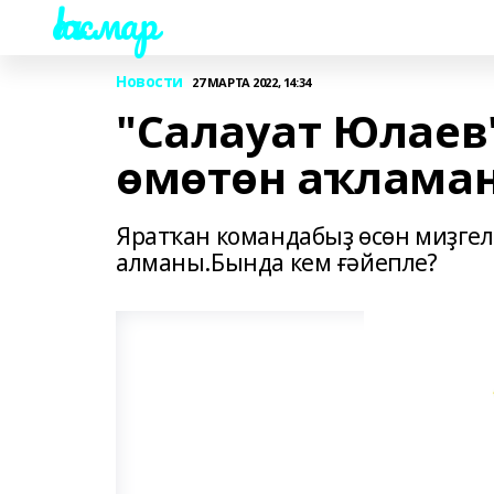
Һаҡмар
Новости
27 МАРТА 2022, 14:34
"Салауат Юлаев
өмөтөн аҡлама
Яратҡан командабыҙ өсөн миҙгел 
алманы.Бында кем ғәйепле?