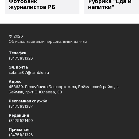
Фотобанк
Рубрика "Еда и
журналистов РБ
напитки"
© 2026
Об использовании персональных данных
Телефон
(34751)31326
Эл. почта
sakmar07@rambler.ru
Адрес
453630, Республика Башкортостан, Баймакский район, г.
Баймак, пр-т С. Юлаева, 38
Рекламная служба
(34751)31337
Редакция
(34751)21499
Приемная
(34751)31326