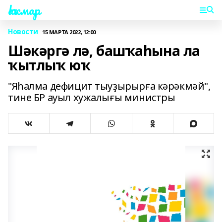
Һаҡмар
Новости
15 МАРТА 2022, 12:00
Шәкәргә лә, башҡаһына ла
ҡытлыҡ юҡ
"Яһалма дефицит тыуҙырырға кәрәкмәй",
тине БР ауыл хужалығы министры