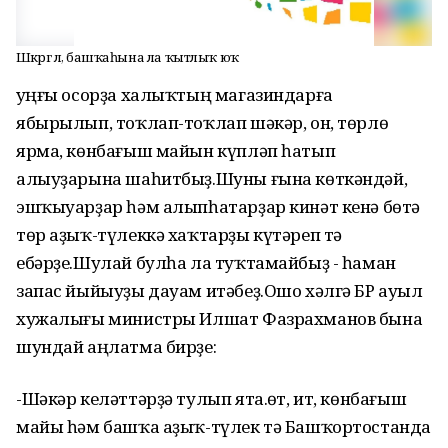
Шәкәргә лә, башҡаһына ла ҡытлыҡ юҡ
Һуңғы осорҙа халыҡтың магазиндарға
ябырылып, тоҡлап-тоҡлап шәкәр, он, төрлө
ярма, көнбағыш майын күпләп һатып
алыуҙарына шаһитбыҙ.Шуны ғына көткәндәй,
эшҡыуарҙар һәм алыпһатарҙар кинәт кенә бөтә
төр аҙыҡ-түлеккә хаҡтарҙы күтәреп тә
ебәрҙе.Шулай булһа ла туҡтамайбыҙ - һаман
запас йыйыуҙы дауам итәбеҙ.Ошо хәлгә БР ауыл
хужалығы министры Илшат Фазрахманов бына
шундай аңлатма бирҙе:
-Шәкәр келәттәрҙә тулып ята.Һөт, ит, көнбағыш
майы һәм башҡа аҙыҡ-түлек тә Башҡортостанда