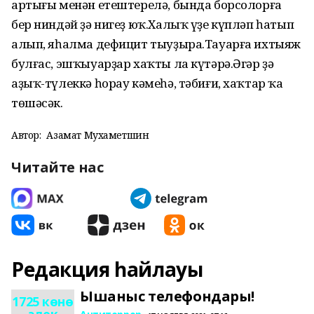
артығы менән етештерелә, бында борсолорға
бер ниндәй ҙә нигеҙ юҡ.Халыҡ үҙе күпләп һатып
алып, яһалма дефицит тыуҙыра.Тауарға ихтыяж
булғас, эшҡыуарҙар хаҡты ла күтәрә.Әгәр ҙә
аҙыҡ-түлеккә һорау кәмеһә, тәбиғи, хаҡтар ҡа
төшәсәк.
Автор:
Азамат Мухаметшин
Читайте нас
Редакция һайлауы
Ышаныс телефондары!
1725 көнө