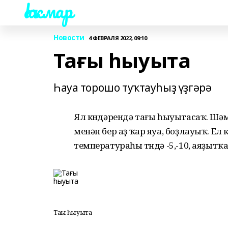
Һаҡмар
Новости
4 ФЕВРАЛЯ 2022, 09:10
Тағы һыуыта
Һауа торошо туҡтауһыҙ үҙгәрә
Ял көндәрендә тағы һыуытасаҡ. Шә
менән бер аҙ ҡар яуа, боҙлауыҡ. Ел
температураһы төндә -5,-10, аяҙытҡанд
Тағы һыуыта