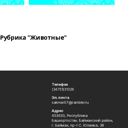
Рубрика "Животные"
Телефон
(34751)31326
Эл. почта
sakmar07@rambler.ru
Адрес
453630, Республика
Башкортостан, Баймакский район,
г. Баймак, пр-т С. Юлаева, 38