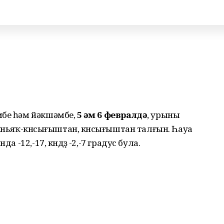
мбе һәм йәкшәмбе,
5 һәм 6 февралдә
, урыны
 көньяҡ-көнсығыштан, көнсығыштан талғын. Һауа
а -12,-17, көндөҙ -2,-7 градус була.