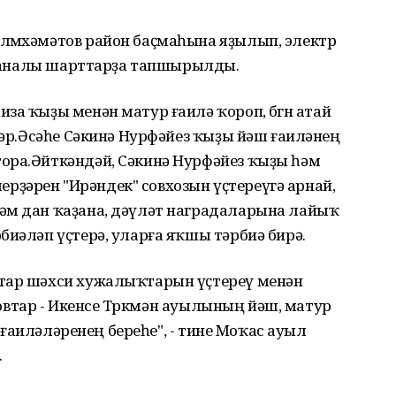
лмөхәмәтов район баҫмаһына яҙылып, электр
антаналы шарттарҙа тапшырылды.
а ҡыҙы менән матур ғаилә ҡороп, бөгөн атай
йҙәр.Әсәһе Сәкинә Нурфәйез ҡыҙы йәш ғаиләнең
ора.Әйткәндәй, Сәкинә Нурфәйез ҡыҙы һәм
ҙәрен "Ирәндек" совхозын үҫтереүгә арнай,
әм дан ҡаҙана, дәүләт наградаларына лайыҡ
биәләп үҫтерә, уларға яҡшы тәрбиә бирә.
втар шәхси хужалыҡтарын үҫтереү менән
әтовтар - Икенсе Төркмән ауылының йәш, матур
ыҡ ғаиләләренең береһе", - тине Моҡас ауыл
.