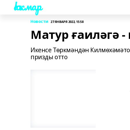
Һаҡмар
Новости
27 ЯНВАРЯ 2022, 15:58
Матур ғаиләгә -
Икенсе Төркмәндән Килмөхәмәто
призды отто