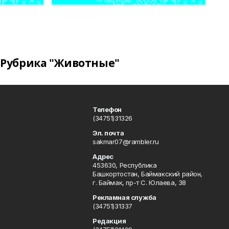
Рубрика "Животные"
Телефон
(34751)31326
Эл. почта
sakmar07@rambler.ru
Адрес
453630, Республика
Башкортостан, Баймакский район,
г. Баймак, пр-т С. Юлаева, 38
Рекламная служба
(34751)31337
Редакция