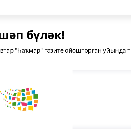
 шәп бүләк!
втар "Һаҡмар" гәзите ойошторған уйында 