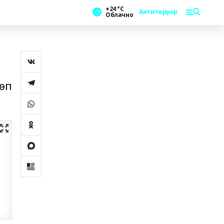
+24 °С
Антитеррор
Облачно
төп