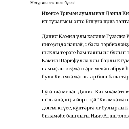
Матур ғаиләгә - шәп бүләк!
Икенсе Төркмән ауылынан Данил Ки
ит турағысы отто.Бөгөн уға приз т
Данил Камил улы кәләше Гүзәлиә Риз
нигеҙендә йәшәй, өс бала тәрбиәлә
ныҡлы терәге һәм таянысы булып т
Камил Шәрифулла улы барлыҡ ғүмер
намыҫлы хеҙмәттәре менән абруй һ
була.Килмөхәмәтовтар биш бала тәр
Гүзәлиә менән Данил Килмөхәмәто
шөғөлләнә, яңы йорт төҙөй."Килмөхәм
донъя көтөүсе, күптәргә өлгө булырл
биләмәһе башлығы Нияз Атанғолов