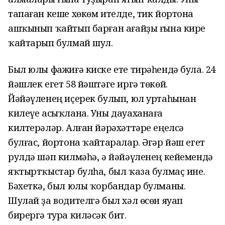
тапаған кеше хөкөм ителде, тик йортона
ашҡынып ҡайтып барған ағайҙы ғына кире
ҡайтарып булмай шул.
Был юлы фажиғә киске ете тирәһендә була. 24
йәшлек егет 58 йәштәге иргә төкөй.
Йәйәүленең иҫерек булып, юл уртаһынан
килеүе асыҡлана. Уны дауаханаға
килтерәләр. Алған йәрәхәттәре еңелсә
булғас, йортона ҡайтаралар. Әгәр йәш егет
рулдә шәп килмәһә, ә йәйәүленең кейемендә
яҡтыртҡыстар булһа, был ҡаза булмаҫ ине.
Бәхеткә, был юлы ҡорбандар булманы.
Шулай ҙа водителгә был хәл өсөн яуап
бирергә тура киләсәк бит.