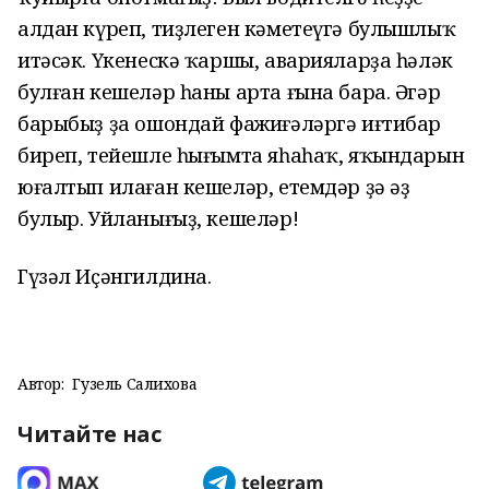
алдан күреп, тиҙлеген кәметеүгә булышлыҡ
итәсәк. Үкенескә ҡаршы, аварияларҙа һәләк
булған кешеләр һаны арта ғына бара. Әгәр
барыбыҙ ҙа ошондай фажиғәләргә иғтибар
биреп, тейешле һығымта яһаһаҡ, яҡындарын
юғалтып илаған кешеләр, етемдәр ҙә әҙ
булыр. Уйланығыҙ, кешеләр!
Гүзәл Иҫәнгилдина.
Автор:
Гузель Салихова
Читайте нас