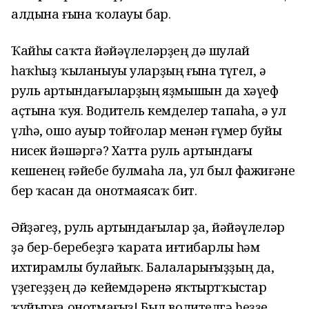
алдына ғына ҡолауы бар.
Ҡайһы саҡта йәйәүлеләрҙең дә шулай
һаҡһыҙ ҡыланыуы уларҙың ғына түгел, ә
руль артындағыларҙың яҙмышын да хәүеф
аҫтына ҡуя. Водитель кемделер тапаһа, ә ул
үлһә, ошо ауыр тойғолар менән ғүмер буйы
нисек йәшәргә? Хатта руль артындағы
кешенең ғәйебе булмаһа ла, ул был фажиғәне
бер ҡасан да онотмаясаҡ бит.
Әйҙәгеҙ, руль артындағылар ҙа, йәйәүлеләр
ҙә бер-беребеҙгә ҡарата иғтибарлы һәм
ихтирамлы булайыҡ. Балаларығыҙҙың да,
үҙегеҙҙең дә кейемдәренә яҡтыртҡыстар
ҡуйырға онотмағыҙ! Был водителгә һеҙҙе