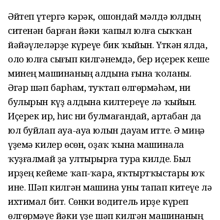
Әйтеп үтергә кәрәк, ошондай мәлдә юлдың
ситенән барған йәки ҡапыл юлға сыҡҡан
йәйәүлеләрҙе күреүе бик ҡыйын. Үткән ялда,
оло юлға сығып килгәнемдә, бер иҫерек кеше
минең машинаның алдына ғына ҡоланы.
Әгәр шәп барһам, туҡтап өлгөрмәһәм, ни
булырын күҙ алдына килтереүе лә ҡыйын.
Иҫерек ир, һис ни булмағандай, артабан да
юл буйлап ауа-ауа юлын дауам итте. Ә миңә
үҙемә килер өсөн, оҙаҡ ҡына машинала
ҡуҙғалмай ҙа ултырырға тура килде. Был
ирҙең кейеме ҡап-ҡара, яҡтыртҡыстары юҡ
ине. Шәп килгән машина уны тапап китеүе лә
ихтимал бит. Сөнки водитель ирҙе күреп
өлгөрмәүе йәки үҙе шәп килгән машинаның