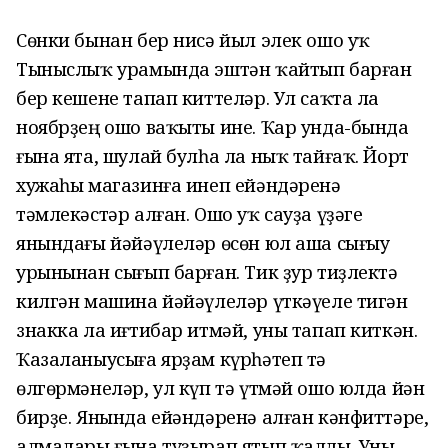
Сөнки бынан бер нисә йыл элек ошо уҡ
Тыныслыҡ урамында эштән ҡайтып барған
бер кешене тапап киттеләр. Ул саҡта ла
ноябрҙең ошо ваҡыты ине. Ҡар унда-бында
ғына ята, шулай булһа ла ныҡ тайғаҡ. Йорт
хужаһы магазинға инеп ейәндәренә
тәмлекәстәр алған. Ошо уҡ сауҙа үҙәге
янындағы йәйәүлеләр өсөн юл аша сығыу
урынынан сығып барған. Тик ҙур тиҙлектә
килгән машина йәйәүлеләр үткәүеле тигән
знакка ла иғтибар итмәй, уны тапап киткән.
Ҡазаланыусыға ярҙам күрһәтеп тә
өлгөрмәнеләр, ул күп тә үтмәй ошо юлда йән
бирҙе. Янында ейәндәренә алған кәнфиттәре,
алмалары ғына туҙырап ятып ҡалды. Уны