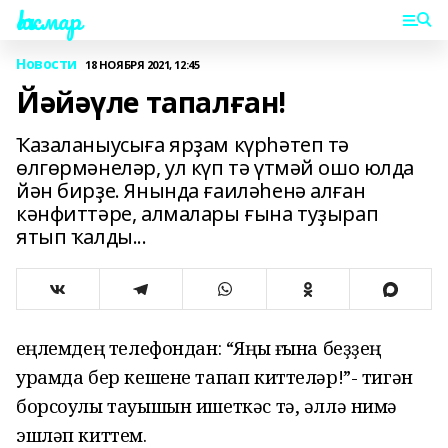
Һаҡмар
Новости
18 НОЯБРЯ 2021, 12:45
Йәйәүле тапалған!
Ҡазаланыусыға ярҙам күрһәтеп тә
өлгөрмәнеләр, ул күп тә үтмәй ошо юлда
йән бирҙе. Янында ғаиләһенә алған
кәнфиттәре, алмалары ғына туҙырап
ятып ҡалды...
Һеңлемдең телефондан: “Яңы ғына беҙҙең
урамда бер кешене тапап киттеләр!”- тигән
борсоулы тауышын ишеткәс тә, әллә нимә
эшләп киттем.