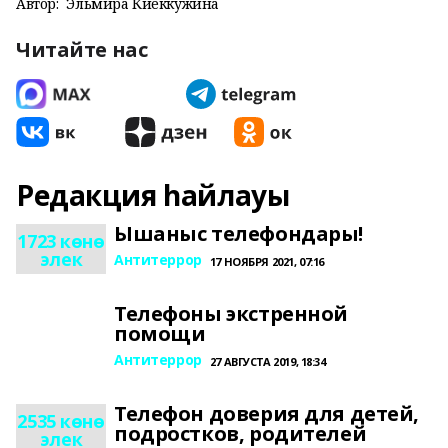
Автор:
Эльмира Киеккужина
Читайте нас
Редакция һайлауы
Ышаныс телефондары!
1723 көнө
элек
Антитеррор
17 НОЯБРЯ 2021, 07:16
Телефоны экстренной
помощи
Антитеррор
27 АВГУСТА 2019, 18:34
Телефон доверия для детей,
2535 көнө
подростков, родителей
элек