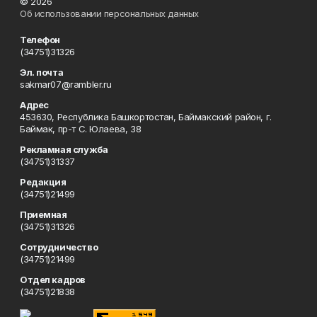
© 2026
Об использовании персональных данных
Телефон
(34751)31326
Эл. почта
sakmar07@rambler.ru
Адрес
453630, Республика Башкортостан, Баймакский район, г.
Баймак, пр-т С. Юлаева, 38
Рекламная служба
(34751)31337
Редакция
(34751)21499
Приемная
(34751)31326
Сотрудничество
(34751)21499
Отдел кадров
(34751)21838