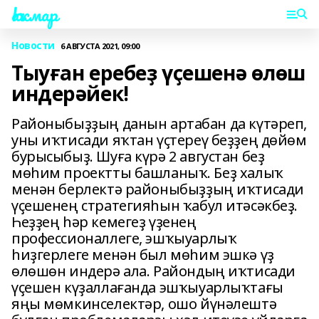
Һаҡмар
Новости
6 АВГУСТА 2021, 09:00
Тыуған еребеҙ үҫешенә өлөш
индерәйек!
Районыбыҙҙың данын артабан да күтәреп,
уны иҡтисади яҡтан үҫтереү беҙҙең дөйөм
бурысыбыҙ. Шуға күрә 2 августан беҙ
мөһим проектты башланыҡ. Беҙ халыҡ
менән берлектә районыбыҙҙың иҡтисади
үҫешенең стратегияһын ҡабул итәсәкбеҙ.
Һеҙҙең һәр кемегеҙ үҙенең
профессионаллеге, эшҡыуарлыҡ
һиҙгерлеге менән был мөһим эшкә үҙ
өлөшөн индерә ала. Райондың иҡтисади
үҫешен күҙаллағанда эшҡыуарлыҡтағы
яңы мөмкинселектәр, ошо йүнәлештә