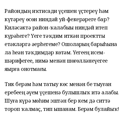
Райондың иҡтисади үҫешен үҫтереү һәм
күтәреү өсөн ниндәй уй-фекерҙәрегеҙ бар?
Киләсәктә район-ҡалабыҙҙы ниндәй итеп
күрәһегеҙ? Үҙегеҙ тәҡдим иткән проектты
етәкләргә әҙерһегеҙме? Ошоларҙың барыһына
ла һеҙҙән тәҡдимдәр көтәм. Үҙегеҙҙең исем-
шәрифегеҙҙе, нимә менән шөғөлләнеүегеҙҙе
яҙырға онотмағыҙ.
Тик берҙәм һәм татыу көс менән беҙ тыуған
еребеҙҙең әүҙем үҫешенә булышлыҡ итә алабыҙ.
Шуға күрә мөһим эштән бер кем дә ситтә
тороп ҡалмаҫ, тип ышанам. Берҙәм булайыҡ!