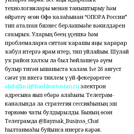
технологиялары менән таныштырыу һәм
өйрәтеү өсөн Өфө ҡалаһынан “ОПОРА России”
тип аталған бизнес берләшмәһе вәкилдәрен
саҡырҙыҡ. Уларҙың беҙҙең үҫешкә һәм
проблемаларға ситтән ҡарашы яңы ҡарарҙар
ҡабул итергә ярҙам итер, тип уйлайым. Шулай
уҡ район халҡы ла был һөйләшеүҙә әүҙем
булыр тигән ышаныста ҡалам. Һеҙ 26 август
сәғәт ун икегә тиклем үҙ уй-фекерҙәрегеҙҙе
abdullin.ii@bashkortostan.
ru
электрон
адресына яҙып ебәрә алаһығыҙ. Телеграм-
каналында ла стратегия сессияһының эш
төркөмө чаты булдырылды. Бының өсөн
Телеграмда
@Baymak_Businss_Chat
һылтанмаһы буйынса инергә кәрәк.