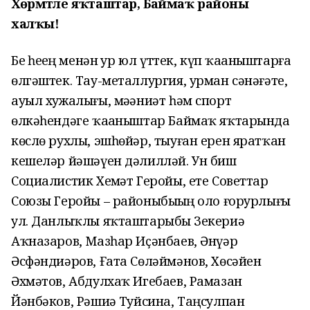
Хөрмәтле яҡташтар, Баймаҡ районы
халҡы!
Беҙ һеҙҙең менән ҙур юл үттек, күп ҡаҙаныштарға
өлгәштек. Тау-металлургия, урман сәнәғәте,
ауыл хужалығы, мәҙәниәт һәм спорт
өлкәһендәге ҡаҙаныштар Баймаҡ яҡтарында
көслө рухлы, эшһөйәр, тыуған ерен яратҡан
кешеләр йәшәүен дәлилләй. Ун биш
Социалистик Хеҙмәт Геройы, ете Советтар
Союзы Геройы – районыбыҙҙың оло ғорурлығы
ул. Данлыҡлы яҡташтарыбыҙ Зекериә
Аҡназаров, Мазһар Иҫәнбаев, Әнүәр
Әсфәндиәров, Ғата Сөләймәнов, Хөсәйен
Әхмәтов, Абдулхаҡ Игебаев, Рамазан
Йәнбәков, Рәшиҙә Туйсина, Таңсулпан