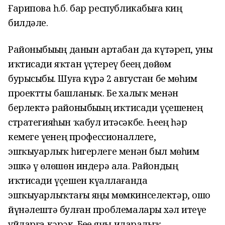
Ғарипова һ.б. бар республикабыҙға киң
билдәле.
Районыбыҙҙың данын артабан да күтәреп, уны
иҡтисади яҡтан үҫтереү беҙҙең дөйөм
бурысыбыҙ. Шуға күрә 2 августан беҙ мөһим
проектты башланыҡ. Беҙ халыҡ менән
берлектә районыбыҙҙың иҡтисади үҫешенең
стратегияһын ҡабул итәсәкбеҙ. Һеҙҙең һәр
кемегеҙ үҙенең профессионаллеге,
эшҡыуарлыҡ һиҙгерлеге менән был мөһим
эшкә үҙ өлөшөн индерә ала. Райондың
иҡтисади үҫешен күҙаллағанда
эшҡыуарлыҡтағы яңы мөмкинселектәр, ошо
йүнәлештә булған проблемаларҙы хәл итеүҙе
уйларға кәрәк. Беҙҙе яңы идаралыҡ