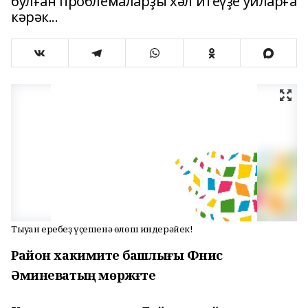
булған проблемаларҙы хәл итеүҙе уйларға
кәрәк...
Тыуған еребеҙ үҫешенә өлөш индерәйек!
Район хакимиәте башлығы Фәнис
Әминеватың мөрәжәғәте