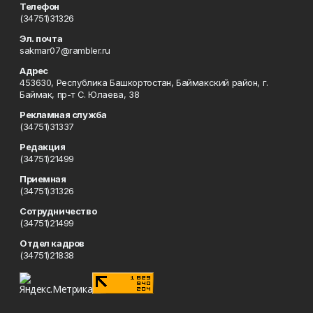
Телефон
(34751)31326
Эл. почта
sakmar07@rambler.ru
Адрес
453630, Республика Башкортостан, Баймакский район, г.
Баймак, пр-т С. Юлаева, 38
Рекламная служба
(34751)31337
Редакция
(34751)21499
Приемная
(34751)31326
Сотрудничество
(34751)21499
Отдел кадров
(34751)21838