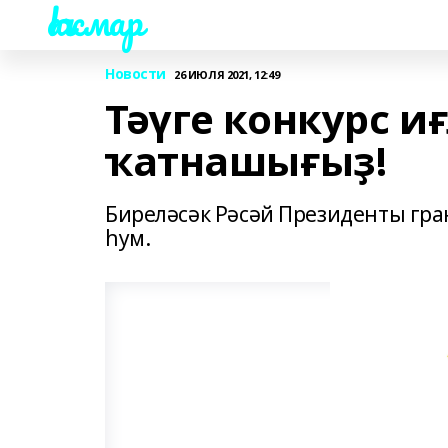
Һаҡмар
Новости
26 ИЮЛЯ 2021, 12:49
Тәүге конкурс и
ҡатнашығыҙ!
Биреләсәк Рәсәй Президенты гра
һум.