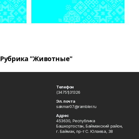
Рубрика "Животные"
Телефон
(34751)31326
Эл. почта
sakmar07@rambler.ru
Адрес
453630, Республика
Башкортостан, Баймакский район,
г. Баймак, пр-т С. Юлаева, 38