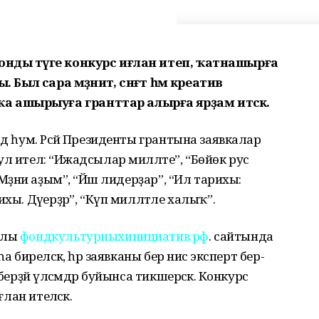
онды тәүге конкурс иғлан итеп, ҡатнашырға
 Был сара мәҙәниәт, сәнғәт һәм креатив
 ашырыуға гранттар алырға ярҙам итәсәк.
рд һум. Рәсәй Президенты грантына заявкалар
л ителә: “Ижадсылар милләте”, “Бөйөк рус
Мәҙәни аҙым”, “Йәш лидерҙар”, “Ил тарихы:
хы. Дәүерҙәр”, “Күп милләтле халыҡ”.
ҡлы
фондкультурныхинициатив.рф
. сайтында
 биреләсәк, һәр заявканы бер нисә эксперт бер-
берҙәй үлсәмдәр буйынса тикшерәсәк. Конкурс
лан ителәсәк.