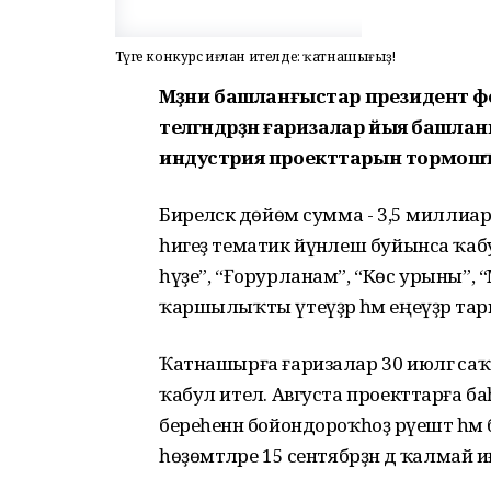
Тәүге конкурс иғлан ителде: ҡатнашығыҙ!
Мәҙәни башланғыстар президент ф
теләгәндәрҙән ғаризалар йыя башланы.
индустрия проекттарын тормошҡа
Биреләсәк дөйөм сумма - 3,5 миллиа
һигеҙ тематик йүнәлеш буйынса ҡабу
һүҙе”, “Ғорурланам”, “Көс урыны”, “
ҡаршылыҡты үтеүҙәр һәм еңеүҙәр тари
Ҡатнашырға ғаризалар 30 июлгә са
ҡабул ителә. Августа проекттарға баһа
береһенән бойондороҡһоҙ рәүештә һәм 
һөҙөмтәләре 15 сентябрҙән дә ҡалмай иғ