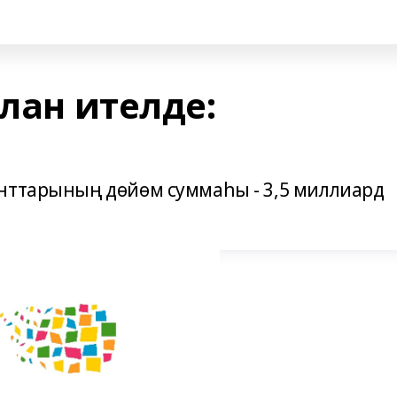
ғлан ителде:
нттарының дөйөм суммаһы - 3,5 миллиард