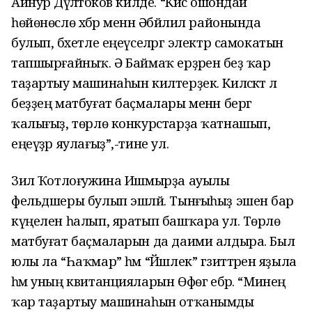
Айнур Дәүләтбәков килде. “Кисә ошондай
һөйөнөслө хәбәр менән Әбйәлил районында
булып, бәхетле еңеүселәргә электр самокатын
тапшырғайныҡ. Ә Баймаҡ ерҙәренә беҙ ҡар
таҙартыу машинаһын килтерҙек. Киләсәктә лә
беҙҙең матбуғат баҫмалары менән бергә
ҡалығыҙ, төрлө конкурстарҙа ҡатнашып,
еңеүҙәр яулағыҙ”,-тине ул.
Зилә Ҡотлоғужина Ишмырҙа ауылы
фельдшеры булып эшләй. Тынғыһыҙ эшенә бар
күңелен һалып, яратып башҡара ул. Төрлө
матбуғат баҫмаларын да даими алдыра. Был
юлы ла “Һаҡмар” һәм “Йәшлек” гәзиттәренә яҙыла
һәм уның квитанцияларын Өфөгә ебәрә. “Минең
ҡар таҙартыу машинаһын отҡанымды