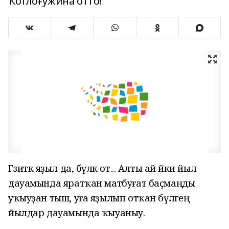
Ҡотлоғужина отто!
Г
әзиткә яҙыл да, бүләк от... Алты ай йәки йыл
дауамында яратҡан матбуғат баҫмаңды
уҡыуҙан тыш, уға яҙылып отҡан бүләгеңә
йылдар дауамында ҡыуаныу.