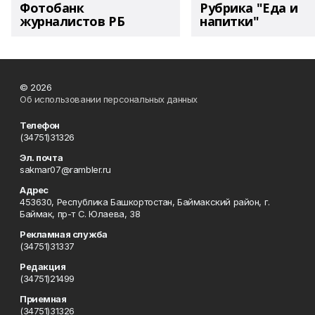
Фотобанк
Рубрика "Еда и
журналистов РБ
напитки"
© 2026
Об использовании персональных данных
Телефон
(34751)31326
Эл. почта
sakmar07@rambler.ru
Адрес
453630, Республика Башкортостан, Баймакский район, г.
Баймак, пр-т С. Юлаева, 38
Рекламная служба
(34751)31337
Редакция
(34751)21499
Приемная
(34751)31326