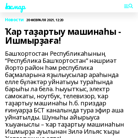
Һаҡмар
Новости
20 ФЕВРАЛЯ 2021, 12:20
Ҡар таҙартыу машинаһы -
Ишмырҙаға!
Башҡортостан Республикаһының
“Республика Башҡортостан” нәшриәт
йорто район һәм республика
баҫмаларына яҙылыусылар араһында
елле бүләктәр уйнатыуы тураһында
барыһы ла белә. Һыуытҡыс, электр
самокаты, ноутбук, телевизор, ҡар
таҙартыу машинаһы һ.б. приздар
ғинуарҙа БСТ каналында тура эфир аша
уйнатылды. Шуныһы айырыуса
ҡыуаныслы – ҡар таҙартыу машинаһын
Ишмырҙа ауылынан Зилә Ильяс ҡыҙы