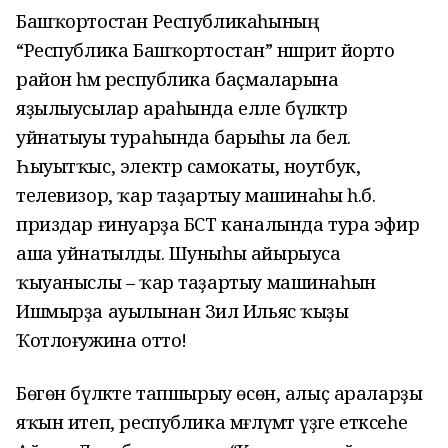
Башҡортостан Республикаһының
“Республика Башҡортостан” нәшриәт йорто
район һәм республика баҫмаларына
яҙылыусылар араһында елле бүләктәр
уйнатыуы тураһында барыһы ла белә.
Һыуытҡыс, электр самокаты, ноутбук,
телевизор, ҡар таҙартыу машинаһы һ.б.
приздар ғинуарҙа БСТ каналында тура эфир
аша уйнатылды. Шуныһы айырыуса
ҡыуаныслы – ҡар таҙартыу машинаһын
Ишмырҙа ауылынан Зилә Ильяс ҡыҙы
Ҡотлоғужина отто!
Бөгөн бүләкте тапшырыу өсөн, алыҫ араларҙы
яҡын итеп,
республика мәғлүмәт үҙәге етәксеһе