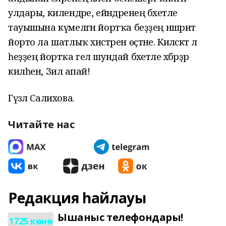
улдары, килендәре, ейәндәренең бәхетле
тауышына күмелгән йортҡа беҙҙең нәшриәт
йорто ла шатлыҡ хистәрен өҫтәне. Киләсәктә лә
һеҙҙең йортҡа гел шундай бәхетле хәбәрҙәр
килһен, Зилә апай!
Гүзәл Салихова.
Читайте нас
Редакция һайлауы
Ышаныс телефондары!
1725 көнө