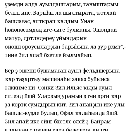
үҙемдән алда ауылдаштарым, таныштарым
белгән ине. Барыһы ла шылтырата, ҡотлай
башлағас, аптырап ҡалдым. Унан
һөйөнөсөмдөң иге-сиге булманы. Ошондай
матур, дәртләндереү уйындарын
ойошт
о
роусыларҙың барыһына ла ҙур рәхмәт”,-
тине Зилә апай бәхетле йылмайып.
Бер ҙә эшенән бушамаған ауыл фельдшерына
ҡар таҙартыу машинаһы заказ буйынса
эләккәнме ни! Сөнки Зилә Ильяс ҡыҙы ауыл
ситендә йәшәй. Уларҙың урамын әҙ генә өргән ҡар
ҙа көрткә сумдырып китә. Зилә апайҙың ике улы
башлы-күҙле булып, Өфөлә ҡалаһында йәшәй.
Зилә апай ике ейәнгә бәхетле өләсәй ҙә. Байрам
алдынан әсәләренең хәлен белешергә килгән