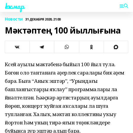
Һаҡмар
Новости
31 ДЕКАБРЯ 2020, 21:00
Мәктәптең 100 йыллығына
Күсей ауылы мәктәбенә быйыл 100 йыл тула.
Бөгөн оло тантанаға әҙерлек саралары бик әүҙем
бара. Быға “Аныҡ эштәр”, “Урындағы
башланғыстарҙы яҡлау” программалары ла
йүнәлтелгән. Һәүәҫкәр артистарҙың ауылдарға
йөрөп, концерт ҡуйған аҡсалары ла шуға
тупланған. Халыҡ, мәктәп коллективы уҡыу
йортон һәм уның тирә-яғын төҙөкләндереү
буйынса ҙур эштәр алып бара.