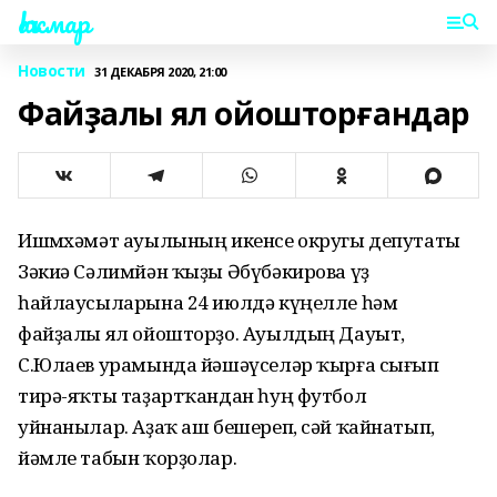
Һаҡмар
Новости
31 ДЕКАБРЯ 2020, 21:00
Файҙалы ял ойошторғандар
Ишмөхәмәт ауылының икенсе округы депутаты
Зәкиә Сәлимйән ҡыҙы Әбүбәкирова үҙ
һайлаусыларына 24 июлдә күңелле һәм
файҙалы ял ойошторҙо. Ауылдың Дауыт,
С.Юлаев урамында йәшәүселәр ҡырға сығып
тирә-яҡты таҙартҡандан һуң футбол
уйнанылар. Аҙаҡ аш бешереп, сәй ҡайнатып,
йәмле табын ҡорҙолар.