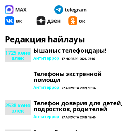
Редакция һайлауы
Ышаныс телефондары!
1725 көнө
элек
Антитеррор
17 НОЯБРЯ 2021, 07:16
Телефоны экстренной
помощи
Антитеррор
27 АВГУСТА 2019, 18:34
Телефон доверия для детей,
2538 көнө
подростков, родителей
элек
Антитеррор
27 АВГУСТА 2019, 19:46