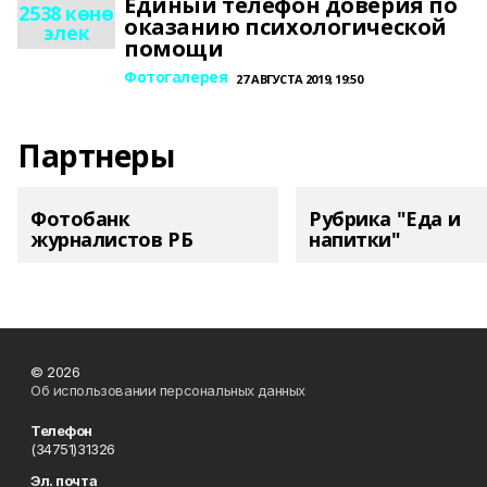
Единый телефон доверия по
2538 көнө
оказанию психологической
элек
помощи
Фотогалерея
27 АВГУСТА 2019, 19:50
Партнеры
Фотобанк
Рубрика "Еда и
журналистов РБ
напитки"
© 2026
Об использовании персональных данных
Телефон
(34751)31326
Эл. почта