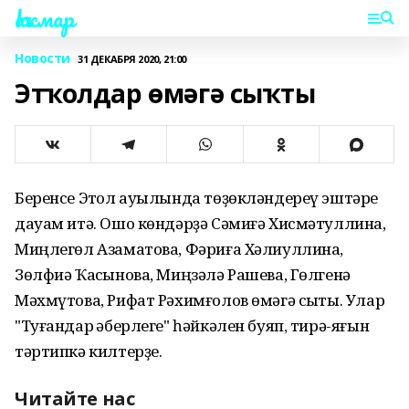
Һаҡмар
Новости
31 ДЕКАБРЯ 2020, 21:00
Этҡолдар өмәгә сыҡты
Беренсе Этҡол ауылында төҙөкләндереү эштәре
дауам итә. Ошо көндәрҙә Сәмиғә Хисмәтуллина,
Миңлегөл Азаматова, Фәриға Хәлиуллина,
Зөлфиә Ҡасҡынова, Миңзәлә Рашева, Гөлгенә
Мәхмүтова, Рифат Рәхимғолов өмәгә сыҡты. Улар
"Туғандар ҡәберлеге" һәйкәлен буяп, тирә-яғын
тәртипкә килтерҙе.
Читайте нас