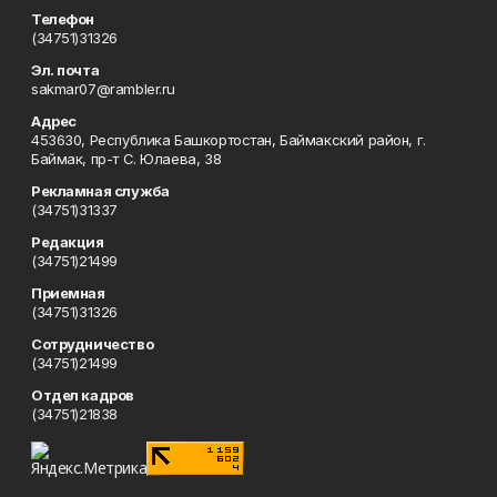
Телефон
(34751)31326
Эл. почта
sakmar07@rambler.ru
Адрес
453630, Республика Башкортостан, Баймакский район, г.
Баймак, пр-т С. Юлаева, 38
Рекламная служба
(34751)31337
Редакция
(34751)21499
Приемная
(34751)31326
Сотрудничество
(34751)21499
Отдел кадров
(34751)21838