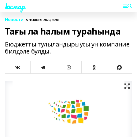
Һаҡмар
Новости
5 НОЯБРЯ 2020, 10:05
Тағы ла һалым тураһында
Бюджетты тулыландырыусы ун компание
билдәле булды.