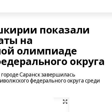
шкирии показали
аты на
ной олимпиаде
едерального округа
в городе Саранск завершилась
волжского федерального округа среди