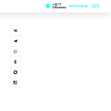
+22 °С
Антитеррор
Облачно