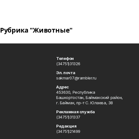
Рубрика "Животные"
Телефон
(34751)31326
Эл. почта
sakmar07@rambler.ru
Адрес
453630, Республика
Башкортостан, Баймакский район,
г. Баймак, пр-т С. Юлаева, 38
Рекламная служба
(34751)31337
Редакция
(34751)21499