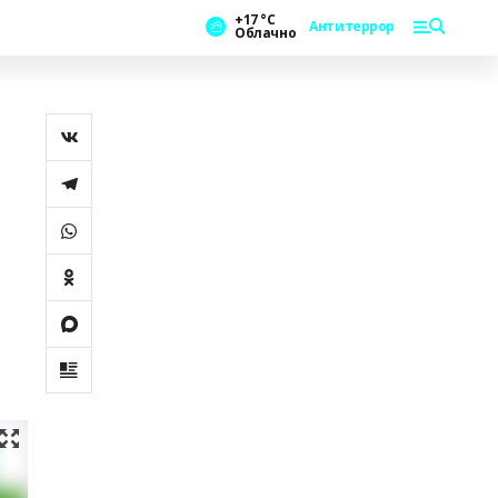
+17 °С
Антитеррор
Облачно