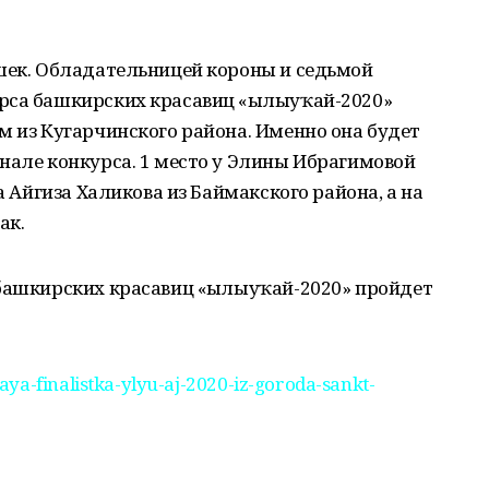
ушек. Обладательницей короны и седьмой
рса башкирских красавиц «Һылыуҡай-2020»
м из Кугарчинского района. Именно она будет
нале конкурса. 1 место у Элины Ибрагимовой
а Айгиза Халикова из Баймакского района, а на
ак.
 башкирских красавиц «Һылыуҡай-2020» пройдет
ya-finalistka-ylyu-aj-2020-iz-goroda-sankt-