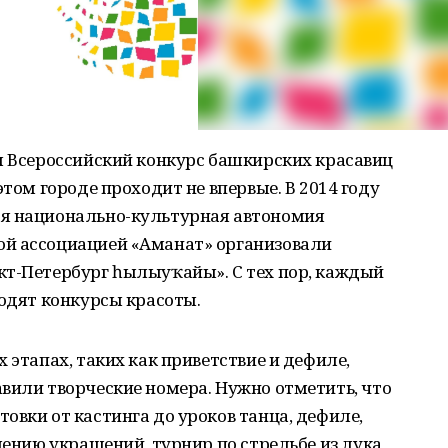
я Всероссийский конкурс башкирских красавиц
этом городе проходит не впервые. В 2014 году
ая национально-культурная автономия
ой ассоциацией «Аманат» организовали
кт-Петербург һылыуҡайы». С тех пор, каждый
ходят конкурсы красоты.
 этапах, таких как приветствие и дефиле,
вили творческие номера. Нужно отметить, что
овки от кастинга до уроков танца, дефиле,
лению украшений, турнир по стрельбе из лука,