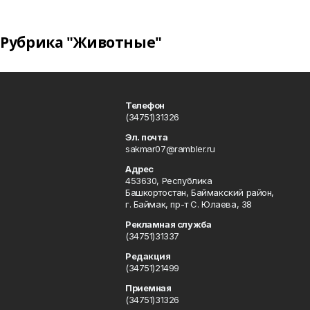
Рубрика "Животные"
Телефон
(34751)31326
Эл. почта
sakmar07@rambler.ru
Адрес
453630, Республика
Башкортостан, Баймакский район,
г. Баймак, пр-т С. Юлаева, 38
Рекламная служба
(34751)31337
Редакция
(34751)21499
Приемная
(34751)31326