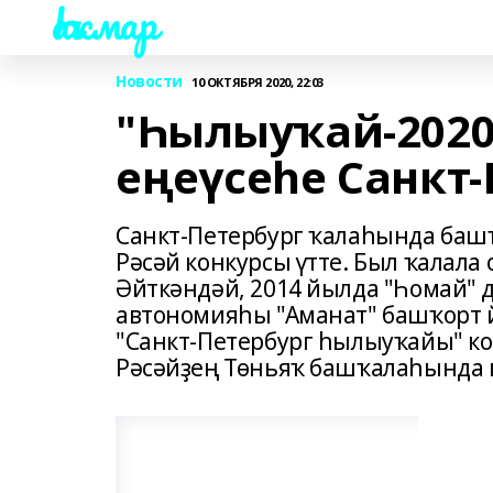
Һаҡмар
Новости
10 ОКТЯБРЯ 2020, 22:03
"Һылыуҡай-2020
еңеүсеһе Санкт
Санкт-Петербург ҡалаһында баш
Рәсәй конкурсы үтте. Был ҡалала
Әйткәндәй, 2014 йылда "Һомай"
автономияһы "Аманат" башҡорт 
"Санкт-Петербург һылыуҡайы" ко
Рәсәйҙең Төньяҡ башҡалаһында м