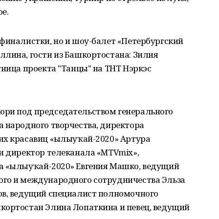
е.
финалистки, но и шоу-балет «Петербургский
ллина, гости из Башкортостана: Зилия
тница проекта "Танцы" на ТНТ Нэркэс
юри под председательством генерального
а народного творчества, директора
их красавиц «Һылыуҡай-2020» Артура
и директор телеканала «MTVmix»,
 «Һылыуҡай-2020» Евгения Машко, ведущий
ого и международного сотрудничества Эльза
ов, ведущий специалист полномочного
кортостан Элина Лопаткина и певец, ведущий