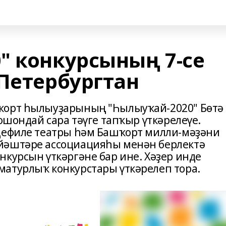
" конкурсының 7-се
-Петербургтан
ҡорт һылыуҙарының "Һылыуҡай-2020" Бөтә
 ошондай сара тәүге тапҡыр үткәрелеүе.
 дефиле театры һәм Башҡорт милли-мәҙәни
йәштәре ассоциацияһы менән берлектә
нкурсын үткәргәне бар ине. Хәҙер инде
атурлыҡ конкурстары үткәрелеп тора.