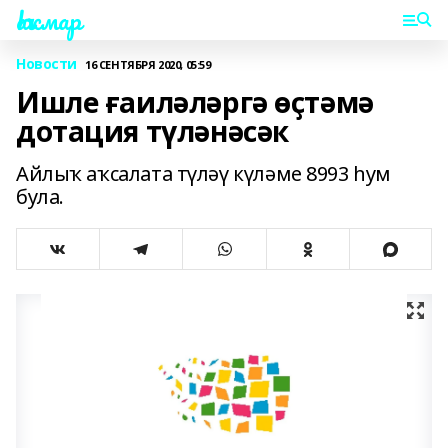
Һаҡмар
Новости
16 СЕНТЯБРЯ 2020, 05:59
Ишле ғаиләләргә өҫтәмә
дотация түләнәсәк
Айлыҡ аҡсалата түләү күләме 8993 һум
була.