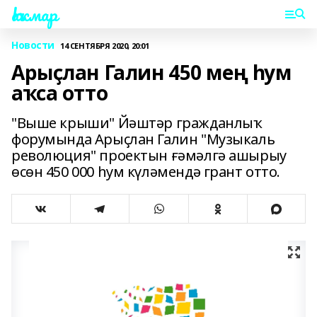
Һаҡмар
Новости
14 СЕНТЯБРЯ 2020, 20:01
Арыҫлан Галин 450 мең һум
аҡса отто
"Выше крыши" Йәштәр гражданлыҡ
форумында Арыҫлан Галин "Музыкаль
революция" проектын ғәмәлгә ашырыу
өсөн 450 000 һум күләмендә грант отто.