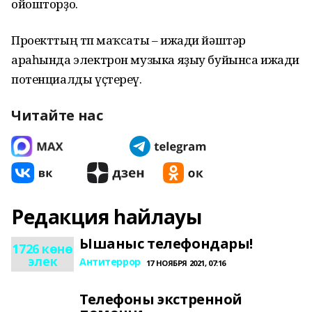
ойошторҙо.
Проекттың төп маҡсаты – ижади йәштәр
араһында электрон музыка яҙыу буйынса ижади
потенциалды үҫтереү.
Читайте нас
Редакция һайлауы
Ышаныс телефондары!
1726 көнө
элек
Антитеррор
17 НОЯБРЯ 2021, 07:16
Телефоны экстренной