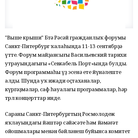
"Выше крыши" Бөтә Рәсәй гражданлыҡ форумы
Санкт-Питербург ҡалаһында 11-13 сентябрҙә
үтте. Форум майҙансығы Васильевский тарихи
утрауындағығы «Севкабель Порт»ында булды.
Форум программаһы үҙ эсенә ете йүнәлеште
алды. Шунда уҡ ижади оҫтаханалар,
күргәҙмәләр, саф һауалағы программалар, һәр
төрлө концерттар инде.
Сараны Санкт-Питербургтың Росмолодеж
яҡлауындағы йәштәр сәйәсәте һәм йәмәғәт
ойошмалары менән бәйләнеш буйынса комитет