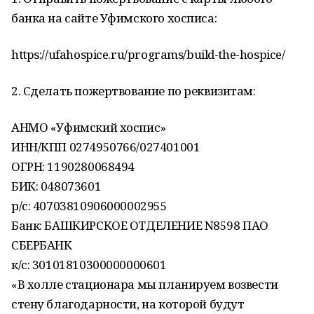
банка на сайте Уфимского хосписа:
https://ufahospice.ru/programs/build-the-hospice/
2. Сделать пожертвование по реквизитам:
АНМО «Уфимский хоспис»
ИНН/КПП 0274950766/027401001
ОГРН: 1190280068494
БИК: 048073601
р/с: 40703810906000002955
Банк: БАШКИРСКОЕ ОТДЕЛЕНИЕ N8598 ПАО
СБЕРБАНК
к/с: 30101810300000000601
«В холле стационара мы планируем возвести
стену благодарности, на которой будут