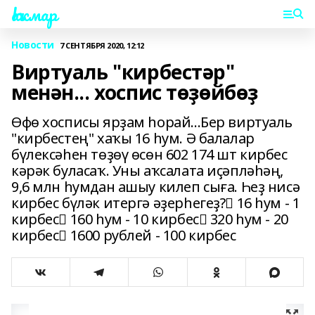
Һаҡмар
Новости
7 СЕНТЯБРЯ 2020, 12:12
Виртуаль "кирбестәр"
менән... хоспис төҙөйбөҙ
Өфө хосписы ярҙам һорай...Бер виртуаль
"кирбестең" хаҡы 16 һум. Ә балалар
бүлексәһен төҙөү өсөн 602 174 шт кирбес
кәрәк буласаҡ. Уны аҡсалата иҫәпләһәң,
9,6 млн һумдан ашыу килеп сыға. Һеҙ нисә
кирбес бүләк итергә әҙерһегеҙ? 16 һум - 1
кирбес 160 һум - 10 кирбес 320 һум - 20
кирбес 1600 рублей - 100 кирбес