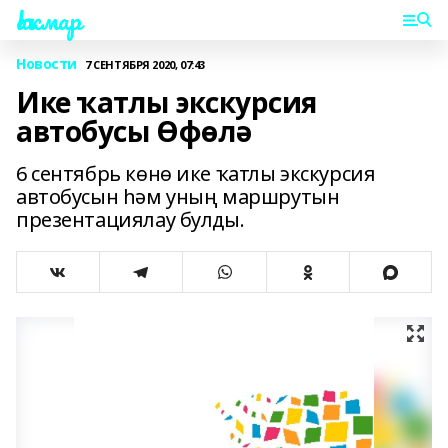
Һаҡмар
Новости
7 СЕНТЯБРЯ 2020, 07:43
Ике ҡатлы экскурсия
автобусы Өфөлә
6 сентябрь көнө ике ҡатлы экскурсия
автобусын һәм уның маршрутын
презентациялау булды.