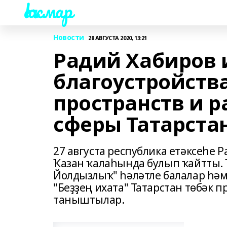
Һаҡмар
Новости
28 АВГУСТА 2020, 13:21
Радий Хабиров 
благоустройств
пространств и 
сферы Татарста
27 августа республика етәксеһе 
Ҡазан ҡалаһында булып ҡайтты. Ҡ
Йолдызлыҡ" һәләтле балалар һәм
"Беҙҙең ихата" Татарстан төбәк 
таныштылар.