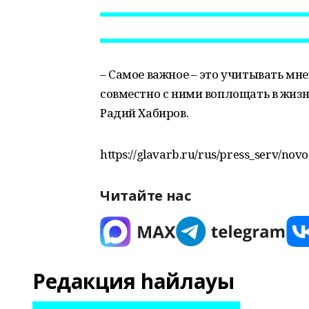
– Самое важное – это учитывать мн
совместно с ними воплощать в жизн
Радий Хабиров.
https://glavarb.ru/rus/press_serv/novo
Читайте нас
Редакция һайлауы