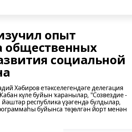
изучил опыт
а общественных
развития социальной
на
Радий Хәбиров етәкселегендәге делегация
абан күле буйын ҡаранылар, "Созвездие -
 йәштәр республика үҙәгендә булдылар,
программаһы буйынса төҙөлгән йорт менән