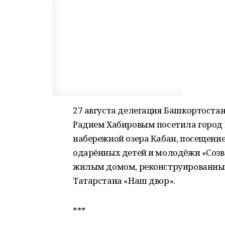
27 августа делегация Башкортостан
Радием Хабировым посетила город К
набережной озера Кабан, посещени
одарённых детей и молодёжи «Созве
жилым домом, реконструированны
Татарстана «Наш двор».
***