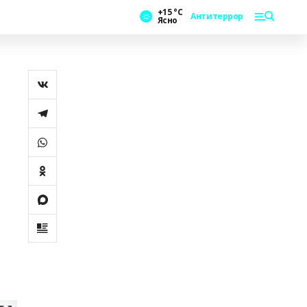
+15 °С
Антитеррор
Ясно