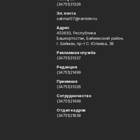
(34751)31326
Эл. почта
sakmar07@rambler.ru
Адрес
453630, Республика
Башкортостан, Баймакский район,
г. Баймак, пр-т С. Юлаева, 38
Рекламная служба
(34751)31337
Редакция
(34751)21499
Приемная
(34751)31326
Сотрудничество
(34751)21499
Отдел кадров
(34751)21838