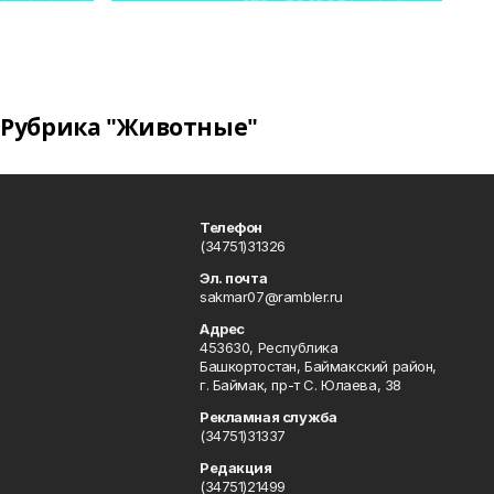
Рубрика "Животные"
Телефон
(34751)31326
Эл. почта
sakmar07@rambler.ru
Адрес
453630, Республика
Башкортостан, Баймакский район,
г. Баймак, пр-т С. Юлаева, 38
Рекламная служба
(34751)31337
Редакция
(34751)21499