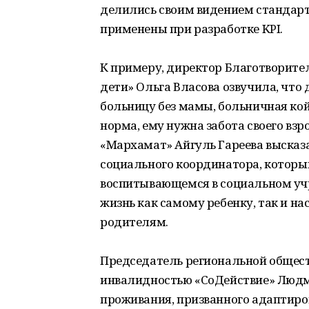
делились своим видением стандарт
применены при разработке KPI.
К примеру, директор Благотворит
дети» Ольга Власова озвучила, что 
больницу без мамы, больничная койк
норма, ему нужна забота своего взр
«Мархамат» Айгуль Гареева высказа
социального координатора, которы
воспитывающемся в социальном учр
жизнь как самому ребенку, так и 
родителям.
Председатель региональной общест
инвалидностью «СоДействие» Людм
проживания, призванного адаптиро