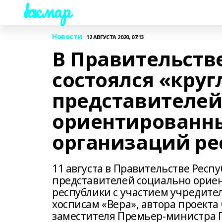
Һаҡмар
Новости
12 АВГУСТА 2020, 07:13
В Правительств
состоялся «круг
представителей
ориентированн
организаций ре
11 августа в Правительстве Респ
представителей социально орие
республики с участием учредите
хосписам «Вера», автора проект
заместителя Премьер-министра П