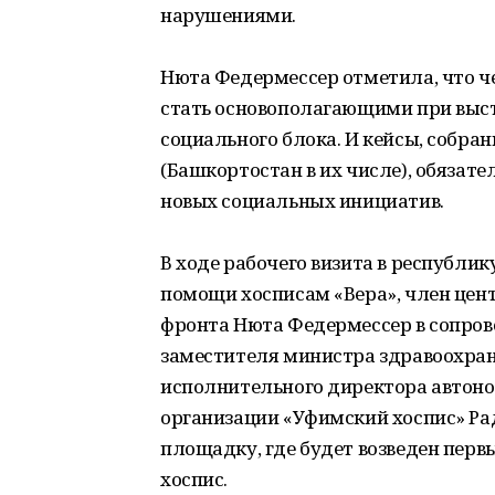
нарушениями.
Нюта Федермессер отметила, что 
стать основополагающими при выс
социального блока. И кейсы, собра
(Башкортостан в их числе), обязате
новых социальных инициатив.
В ходе рабочего визита в республи
помощи хосписам «Вера», член цен
фронта Нюта Федермессер в сопров
заместителя министра здравоохра
исполнительного директора автон
организации «Уфимский хоспис» Р
площадку, где будет возведен перв
хоспис.