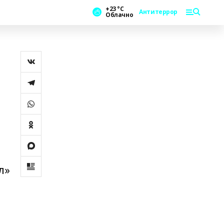
+23 °С
Антитеррор
Облачно
л»