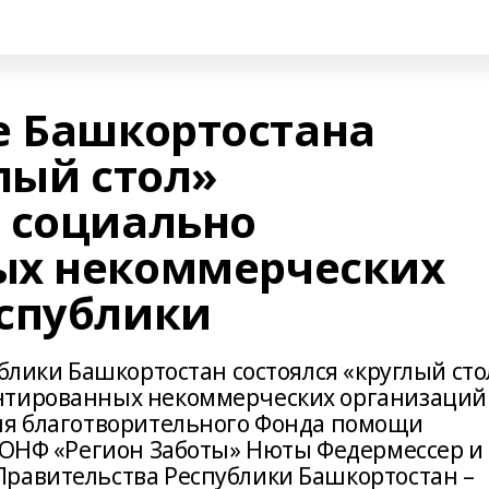
е Башкортостана
лый стол»
 социально
ых некоммерческих
спублики
ублики Башкортостан состоялся «круглый сто
нтированных некоммерческих организаций
ля благотворительного Фонда помощи
а ОНФ «Регион Заботы» Нюты Федермессер и
равительства Республики Башкортостан –