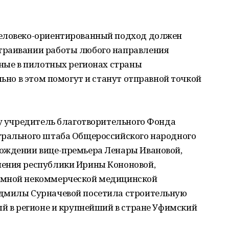
человеко-ориентированный подход должен
траивании работы любого направления
нные в пилотных регионах страны
льно в этом помогут и станут отправной точкой
ку учредитель благотворительного Фонда
трального штаба Общероссийского народного
ождении вице-премьера Ленары Ивановой,
нения республики Ирины Кононовой,
омной некоммерческой медицинской
адмилы Сурначевой посетила строительную
ый в регионе и крупнейший в стране Уфимский